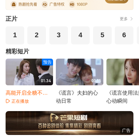
正片
更多
1
2
3
4
5
6
精彩短片
预告
01:34
00:15
高能开启全糖不
《谎言》夫妇的心
《谎言使用法
腻！
动日常
心动瞬间
正在播放
正在播放
正在播放
广告