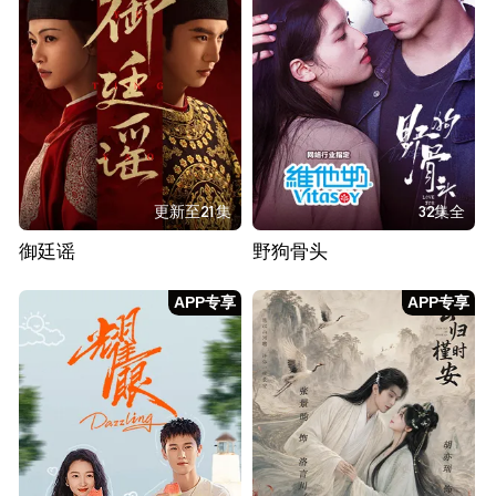
更新至21集
32集全
御廷谣
野狗骨头
APP专享
APP专享