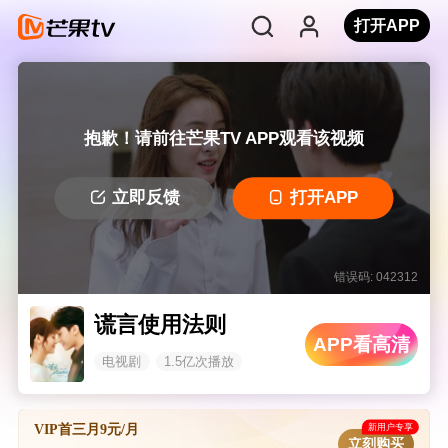
打开APP
抱歉！请前往芒果TV APP观看该视频
立即反馈
打开APP
错误码: 042312
谎言使用法则
APP看高清
电视剧
1.5亿次播放
新用户专享
VIP首三月9元/月
立刻购买