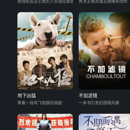
金钱和谎言引发的人生错位故事
贾冰王皓灵魂互换爆笑改命
地下凶猛
不加滤镜
笑看一段鸡飞狗跳的闹剧
一本书引发的感情风暴