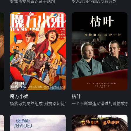
聚焦备受热议的亲子话题
令人意想不到的反转喜剧
魔方小姐
枯叶
杨紫琼刘昊然组成“对抗路师徒”
一个不断重逢又错过的爱情故事