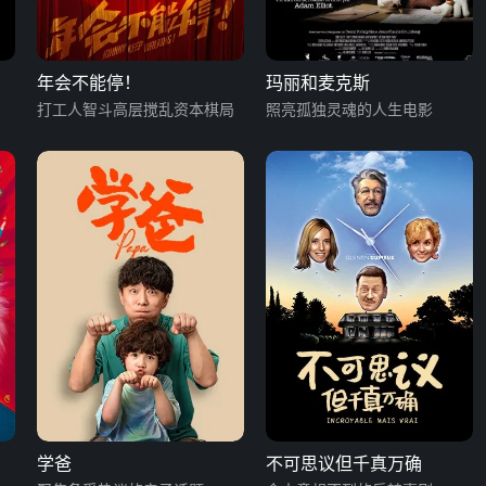
年会不能停！
玛丽和麦克斯
打工人智斗高层搅乱资本棋局
照亮孤独灵魂的人生电影
学爸
不可思议但千真万确