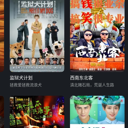
监狱犬计划
西南东北客
拯救爱拯救流浪犬
滇北赌石局，荒诞人生路