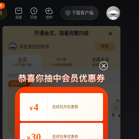
惠
下载客户端
员
消息
历史
创作
开通会员，观看完整内容
视频
讨论
·16
请登录您的账号
登录
这个杀手不太冷静
›
详情
会员
SVIP
全屏会员
手机/电脑/平板
SVIP剧场免费看
电视端也能用
电影
马丽
魏翔
喜剧
剧情
适用手机/Pad/电脑
首两月特惠
评论
2.0万收藏
下载
换设备看
分享
连续包月
连续包季
连续包年
4
22
连续包月优惠券
63
218
开通VIP会员
￥
免前贴片广告，解锁会员权益
¥
¥
¥
热剧抢先看
|
广告特权
|
1080P
22
立即开通
30
连续包季优惠券
￥