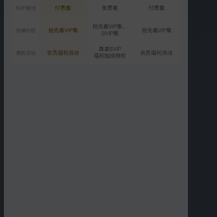
预告
大年初一爆笑上映！
01:40
更多选集
精彩短片
更多
›
02:38
02:03
卡尔被暗杀对象慰问
哈维为追求米兰不择手段
02:29
01:09