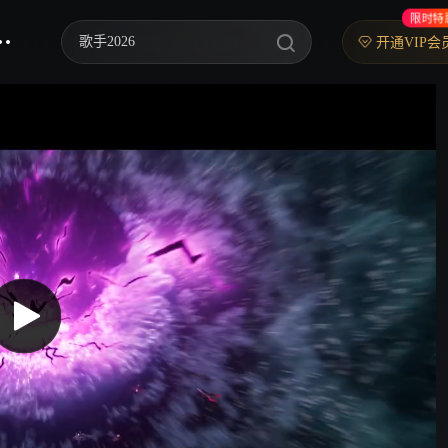
限时特
歌手2026
开通VIP会
乘风2026
中餐厅·南洋拾光季
快乐老家
忙忙碌碌寻宝藏2
妻子的浪漫旅行2026
我们的宿舍·归心季
克制升温
爸爸当家 第五季
你好，星期六