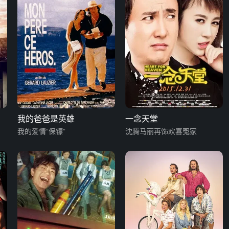
我的爸爸是英雄
一念天堂
我的爱情“保镖”
沈腾马丽再饰欢喜冤家