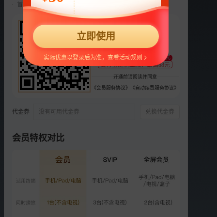
首两月仅18元/月，第三月起自动续费22元/月，可随时取消。
播放列表
更多
22
立即使用
预告
¥
支持
扫码支付
魏翔揭发而起笑翻天
实际优惠以登录后为准，查看活动规则
至少减1元
支付宝随机立减，最高88元
00:50
开通前请阅读并同意
预告
《会员服务协议》
《自动续费服务协议》
魏翔请马丽吃茴香打卤面
代金券
没有可用代金券
兑换代金券
01:12
预告
会员特权对比
马丽魏翔一个敢夸一个敢演
01:41
预告
马丽嫌弃魏翔是“什么玩意
儿”
01:03