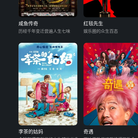
咸鱼传奇
红毯先生
历经千年变迁尝遍人生七味
娱乐圈的众生百态
李茶的姑妈
奇遇