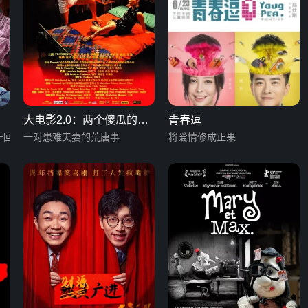
大电影2.0：两个傻瓜的荒
青春逗
一回
唐事
一对患难夫妻的荒唐事
将爱情修成正果