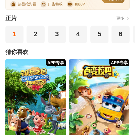
正片
更多
1
2
3
4
5
6
猜你喜欢
APP专享
APP专享