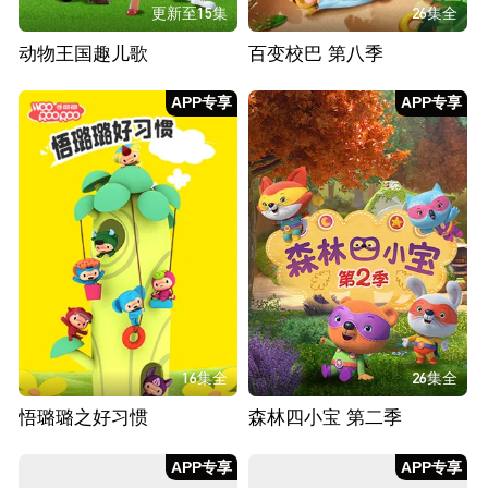
更新至15集
26集全
动物王国趣儿歌
百变校巴 第八季
APP专享
APP专享
16集全
26集全
悟璐璐之好习惯
森林四小宝 第二季
APP专享
APP专享