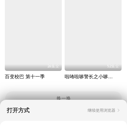
26集全
52集全
百变校巴 第十一季
啦咘啦哆警长之小哆哆守护计划
换一换
打开方式
继续使用浏览器
Copyright © 2006-2026 mgtv.com All Rights
Reserved
互联网出版许可证：新出网证（湘）字08号