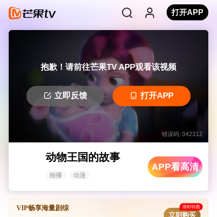
打开APP
抱歉！请前往芒果TV APP观看该视频
立即反馈
打开APP
错误码: 042312
动物王国的故事
APP看高清
独播
动漫
限时特惠
VIP畅享海量剧综
立刻购买