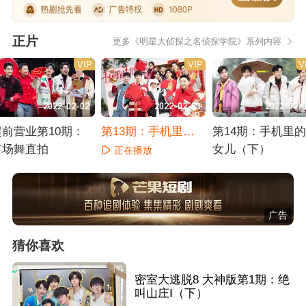
正片
更多《明星大侦探之名侦探学院》系列内容
VIP
VIP
V
2022-02-02
2022-02-03
2022-02-
超前营业第10期：
第13期：手机里的
第14期：手机里的
广场舞直拍
女儿（中）
女儿（下）
正在播放
正在播放
正在播放
广告
猜你喜欢
密室大逃脱8 大神版第1期：绝
叫山庄Ⅰ（下）