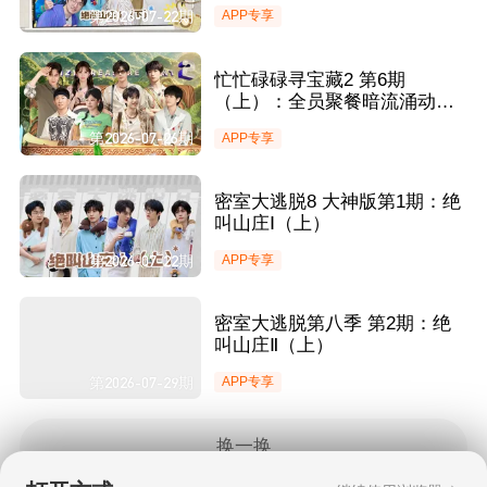
第2026-07-22期
APP专享
忙忙碌碌寻宝藏2 第6期
（上）：全员聚餐暗流涌动猜
宝藏搭档 田曦薇胡一天寻宝撞
第2026-07-26期
APP专享
见王安宇秒开演
密室大逃脱8 大神版第1期：绝
叫山庄Ⅰ（上）
第2026-07-22期
APP专享
密室大逃脱第八季 第2期：绝
叫山庄Ⅱ（上）
第2026-07-29期
APP专享
换一换