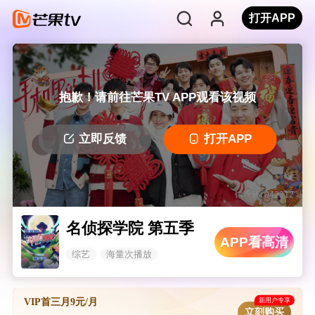
打开APP
抱歉！请前往芒果TV APP观看该视频
立即反馈
打开APP
错误码: 042312
名侦探学院 第五季
APP看高清
综艺
海量次播放
新用户专享
VIP首三月9元/月
立刻购买