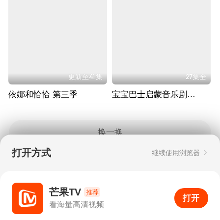
更新至41集
27集全
依娜和恰恰 第三季
宝宝巴士启蒙音乐剧之百变奇妙家族
换一换
打开方式
继续使用浏览器
Copyright © 2006-2026 mgtv.com All Rights
Reserved
互联网出版许可证：新出网证（湘）字08号
芒果TV
推荐
打开
APP
95
看海量高清视频
打开APP
超清画质
评论
下载
分享