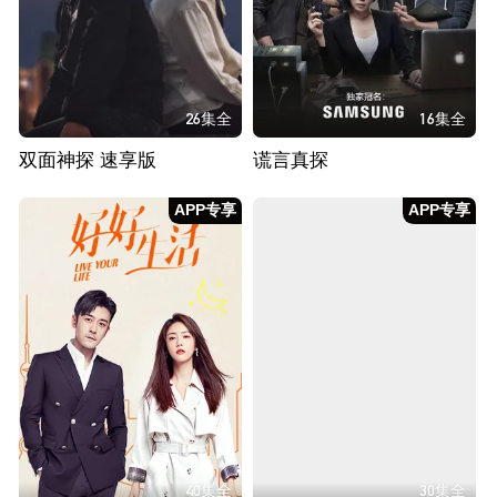
26集全
16集全
双面神探 速享版
谎言真探
APP专享
APP专享
40集全
30集全