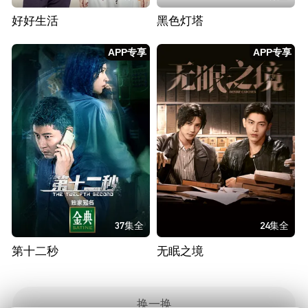
好好生活
黑色灯塔
APP专享
APP专享
37集全
24集全
第十二秒
无眠之境
换一换