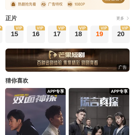
正片
更多
P
VIP
VIP
VIP
VIP
VIP
VIP
15
16
17
18
19
20
广告
猜你喜欢
APP专享
APP专享