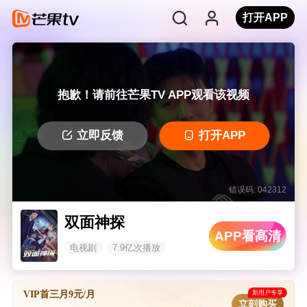
打开APP
抱歉！请前往芒果TV APP观看该视频
立即反馈
打开APP
错误码: 042312
双面神探
APP看高清
电视剧
7.9亿次播放
新用户专享
VIP首三月9元/月
立刻购买