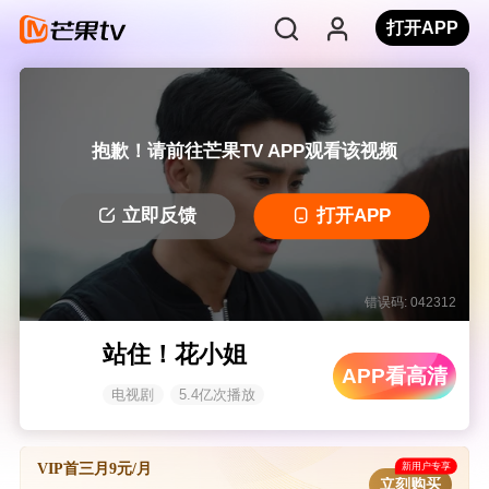
打开APP
抱歉！请前往芒果TV APP观看该视频
立即反馈
打开APP
错误码: 042312
站住！花小姐
APP看高清
电视剧
5.4亿次播放
新用户专享
VIP首三月9元/月
立刻购买