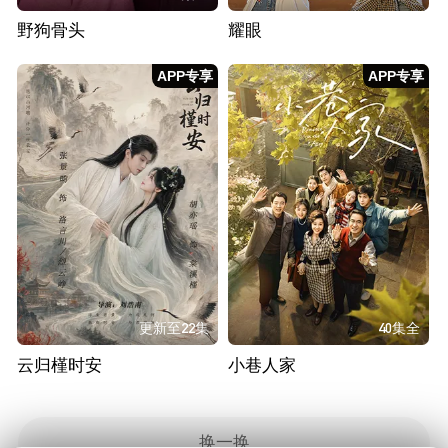
野狗骨头
耀眼
APP专享
APP专享
更新至22集
40集全
云归槿时安
小巷人家
换一换