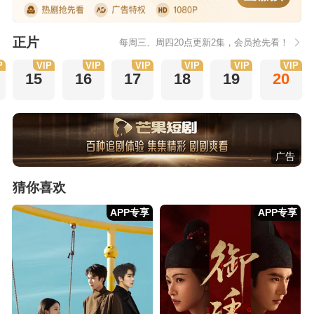
正片
每周三、周四20点更新2集，会员抢先看！
P
VIP
VIP
VIP
VIP
VIP
VIP
15
16
17
18
19
20
广告
猜你喜欢
APP专享
APP专享