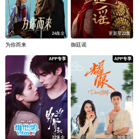
24集全
更新至22集
为你而来
御廷谣
APP专享
APP专享
32集全
30集全