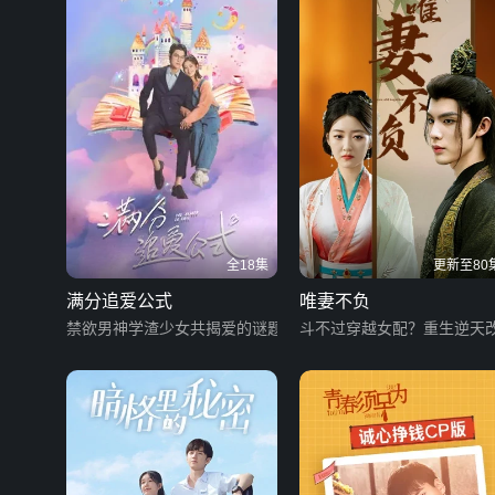
全18集
更新至80
满分追爱公式
唯妻不负
禁欲男神学渣少女共揭爱的谜题
斗不过穿越女配？重生逆天