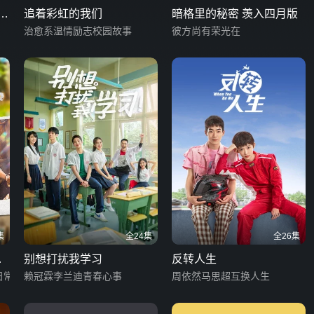
杀
追着彩虹的我们
暗格里的秘密 羡入四月版
治愈系温情励志校园故事
彼方尚有荣光在
集
全24集
全26集
冰
别想打扰我学习
反转人生
日常
赖冠霖李兰迪青春心事
周依然马思超互换人生