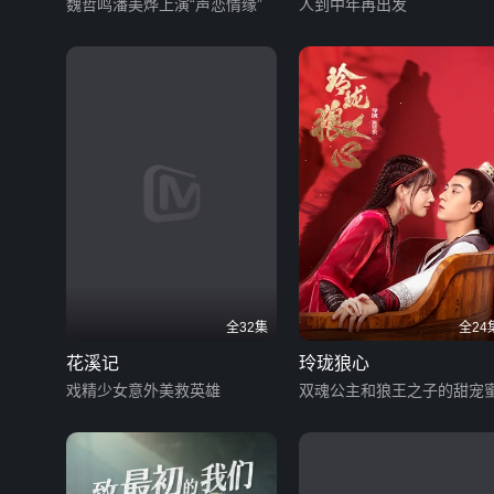
课堂
魏哲鸣潘美烨上演“声恋情缘”
人到中年再出发
全32集
全24
花溪记
玲珑狼心
戏精少女意外美救英雄
双魂公主和狼王之子的甜宠