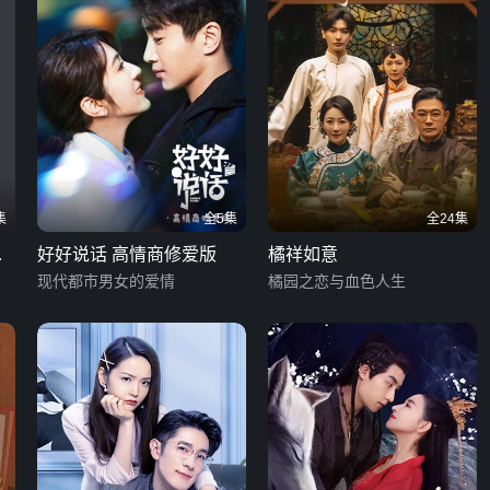
集
全5集
全24集
追
好好说话 高情商修爱版
橘祥如意
现代都市男女的爱情
橘园之恋与血色人生