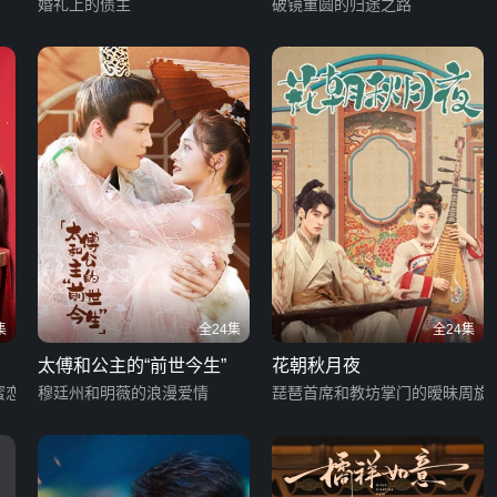
婚礼上的债主
破镜重圆的归途之路
集
全24集
全24集
太傅和公主的“前世今生”
花朝秋月夜
蜜恋
穆廷州和明薇的浪漫爱情
琵琶首席和教坊掌门的暧昧周旋