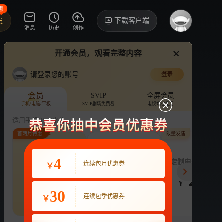
惠
下载客户端
员
消息
历史
创作
开通会员，观看完整内容
视频
讨论
·57
请登录您的账号
登录
我要和你做兄弟
›
详情
会员
SVIP
全屏会员
手机/电脑/平板
SVIP剧场免费看
电视端也能用
电视剧
7.2亿次播放
辛云来
适用手机/Pad/电脑
首两月特惠
限量发售
评论
8.7万收藏
下载
换设备看
分享
连续包月
4
连续包季
定制电子吧唧年
连续包月优惠券
￥
22
63
248
开通VIP会员
免前贴片广告，解锁会员权益
¥
¥
¥
热剧抢先看
|
广告特权
|
1080P
30
22
连续包季优惠券
￥
立即开通