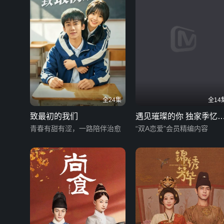
全24集
全14
致最初的我们
遇见璀璨的你 独家季忆
青春有甜有涩，一路陪伴治愈
爱记
“双A恋爱”会员精编内容