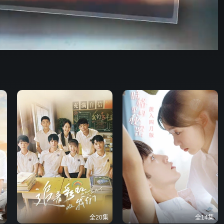
34:48
576P
倍速
发射
集
全20集
全14集