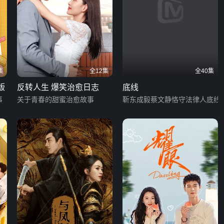
集
全12集
全40集
版
反转人生 爆笑治愈日志
底线
事
关于青春的甜蜜治愈故事
靳东成毅蔡文静恪守法律人底线