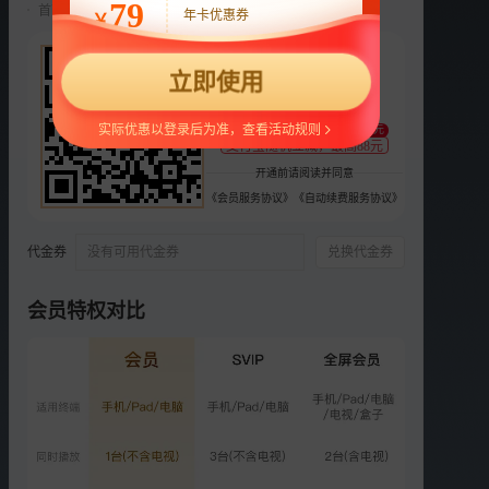
79
首两月仅18元/月，第三月起自动续费22元/月，可随时取消。
年卡优惠券
￥
选集
30集全
22
立即使用
VIP
VIP
VIP
VIP
VIP
¥
19
20
21
22
23
支持
扫码支付
实际优惠以登录后为准，查看活动规则
至少减1元
VIP
VIP
VIP
VIP
VIP
支付宝随机立减，最高88元
24
25
26
27
28
开通前请阅读并同意
《会员服务协议》
《自动续费服务协议》
VIP
VIP
VIP
VIP
VIP
29
30
番1
番2
彩1
代金券
没有可用代金券
兑换代金券
VIP
VIP
VIP
VIP
VIP
彩2
彩3
彩4
彩5
彩6
会员特权对比
更多选集
精彩短片
更多
›