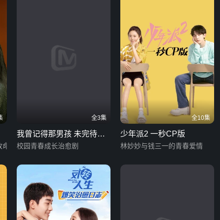
集
全3集
全10集
我曾记得那男孩 未完待续
少年派2 一秒CP版
改命
版
校园青春成长治愈剧
林妙妙与钱三一的青春爱情