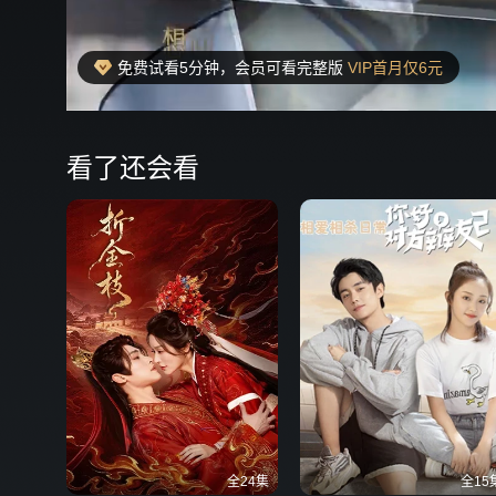
免费试看5分钟，会员可看完整版
VIP首月仅6元
00:28
弹
看了还会看
全24集
全15