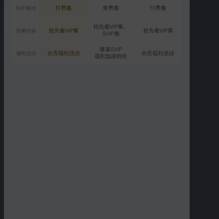
01:30
01:28
高三（3）班高考倒计时
高阳叶晓文奋战高考
01:29
01:11
高斌担心高阳成绩
高阳一模成绩出炉
01:23
01:09
铁原大家伙和高阳妈妈见
高阳妈妈担心高阳前途
面
更多短片