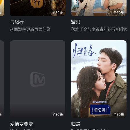
集
全39集
全30集
与凤行
耀眼
赵丽颖林更新再续仙缘
落难千金与小镇青年的互相救赎
集
全30集
全30集
爱情变变变
归路