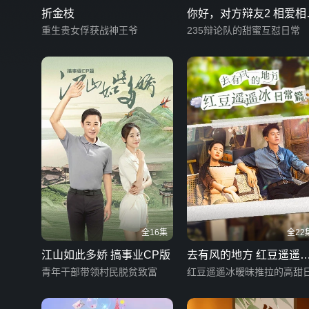
折金枝
你好，对方辩友2 相爱相
重生贵女俘获战神王爷
日常
235辩论队的甜蜜互怼日常
全16集
全22
江山如此多娇 搞事业CP版
去有风的地方 红豆遥遥
青年干部带领村民脱贫致富
日常篇
红豆遥遥冰暧昧推拉的高甜