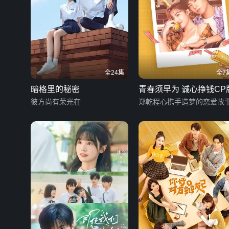
全24集
全7
暗格里的秘密
青春须早为 诚心挣钱CP
彼方尚有荣光在
郑乾程心携手造梦的恋爱故