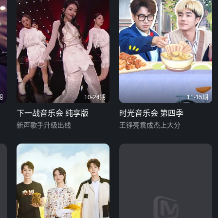
期
10-24期
11-15期
下一战音乐会 纯享版
时光音乐会 第四季
新声歌手升级出线
王铮亮袁成杰上大分