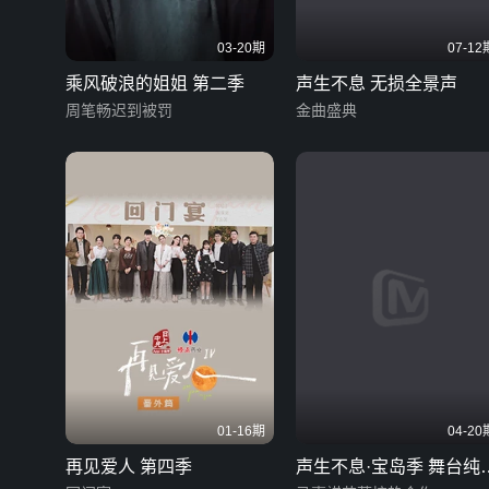
03-20期
07-12
乘风破浪的姐姐 第二季
声生不息 无损全景声
周笔畅迟到被罚
金曲盛典
01-16期
04-20
再见爱人 第四季
声生不息·宝岛季 舞台纯