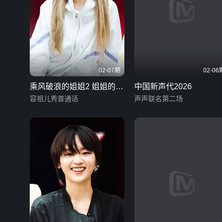
02-07期
02-06
乘风破浪的姐姐2 姐姐的上
中国新声代2026
班路
容祖儿秀普通话
声声联名第二场