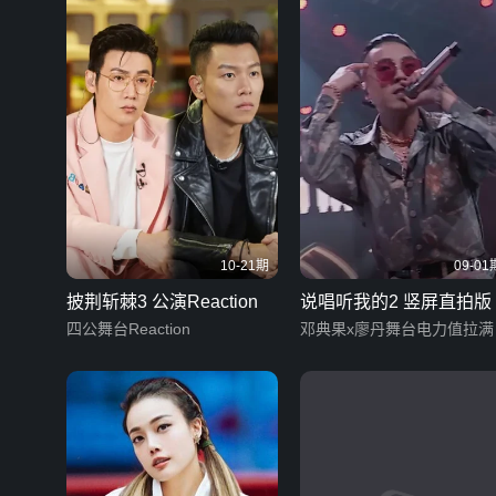
10-21期
09-01
披荆斩棘3 公演Reaction
说唱听我的2 竖屏直拍版
四公舞台Reaction
邓典果x廖丹舞台电力值拉满