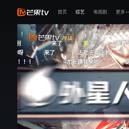
首页
综艺
电视剧
更多
来了
来了
来看导师了
法老
法老法老法老！！！！！
拍了
尤长靖我来啦
聪别
CH