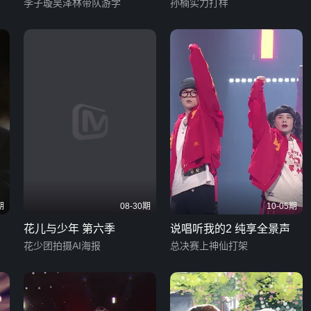
李子璇吴泽林带队游学
孙楠实力打样
期
08-30期
10-05期
花儿与少年 第六季
说唱听我的2 纯享全景声
花少团拍摄AI海报
总决赛上神仙打架