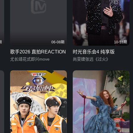
期
06-08期
10-18期
歌手2026 直拍REACTION
时光音乐会4 纯享版
尤长靖花式即兴move
尚雯婕张远《过火》