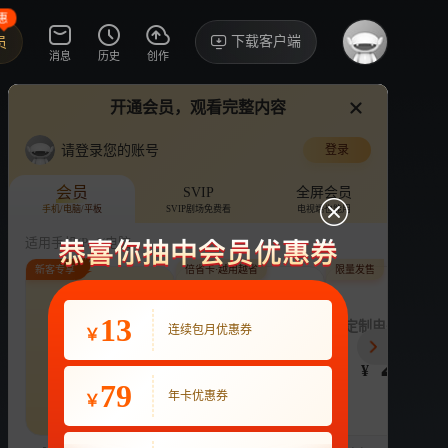
惠
下载客户端
员
消息
历史
创作
开通会员，观看完整内容
视频
讨论
·178
啊
来看尤长靖啦
请登录您的账号
登录
说唱听我的 第二季
›
详情
老舅！！！！！
会员
SVIP
全屏会员
手机/电脑/平板
SVIP剧场免费看
电视端也能用
来了来了
综艺
竞技
音乐
适用手机/Pad/电脑
新客专享
倍省卡·越用越省
限量发售
评论
收藏
下载
换设备看
2.7万分享
连续包月
13
月付最低至
定制电子吧唧年
连续包月优惠券
￥
22
3.9
248
开通VIP会员
免前贴片广告，解锁会员权益
¥
¥
¥
热剧抢先看
|
广告特权
|
1080P
79
22
年卡优惠券
￥
立即开通