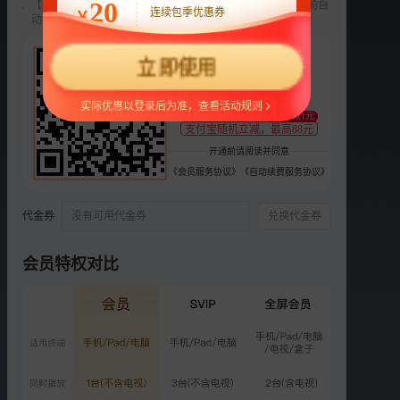
20
【新用户专享】前3个月每月9元，第4个月起22元/月，到期前自
连续包季优惠券
￥
动续费，可随时取消。
选集
更多
22
第2季
第1季
立即使用
¥
正片
衍生
支持
扫码支付
实际优惠以登录后为准，查看活动规则
至少减1元
VIP
支付宝随机立减，最高88元
第11期：单依纯凌杰憾别舞
台？
开通前请阅读并同意
1.2亿次播放
《会员服务协议》
《自动续费服务协议》
2021-09-26
VIP
代金券
没有可用代金券
兑换代金券
Plus第11期：单依纯彩排
羞涩
826.4万次播放
会员特权对比
2021-09-27
VIP
第12期上：推荐官Cypher
炸场
1.1亿次播放
2021-10-03
VIP