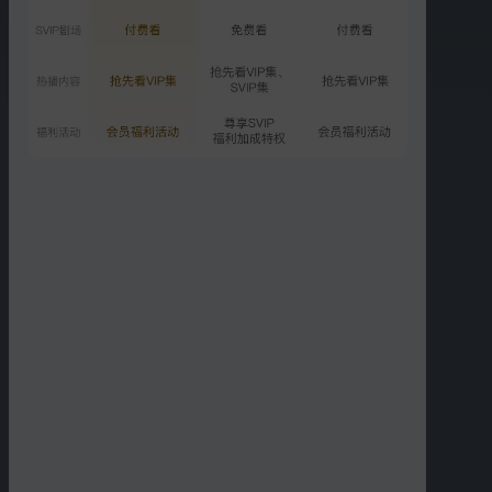
第12期下：谁能登顶双子星
冠军
9814.5万次播放
2021-10-03
VIP
Plus第12期：总决赛彩排
幕后！
872.0万次播放
2021-10-04
更多选集
精彩短片
更多
›
01:20
01:27
弹壳被催三胎
尤长靖邓典果唱哭谢帝？