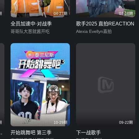
期
04-27期
07-16期
全员加速中·对战季
歌手2025 直拍REACTION
哥哥队大葱就酱开吃
Alexia Evellyn直拍
期
10-29期
09-22期
享
开始跳舞吧 第三季
下一战歌手