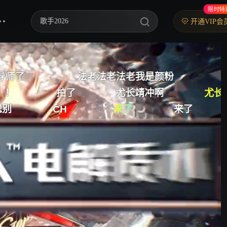
限时特
歌手2026
开通VIP会
你好，星期六
尤长靖冲
中餐厅·南洋拾光季
法老法老我是颜粉
尤长靖我来啦
快乐老家
尤长靖冲啊
尤长靖！我来了
来了
来了
尤长靖
野狗骨头
忙忙碌碌寻宝藏2
我们的宿舍·归心季
爸爸当家 第五季
密室大逃脱 第八季