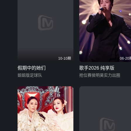
10-10期
06-20
假期中的她们
歌手2026 纯享版
姐姐版足球队
抢位赛侯明昊实力出圈