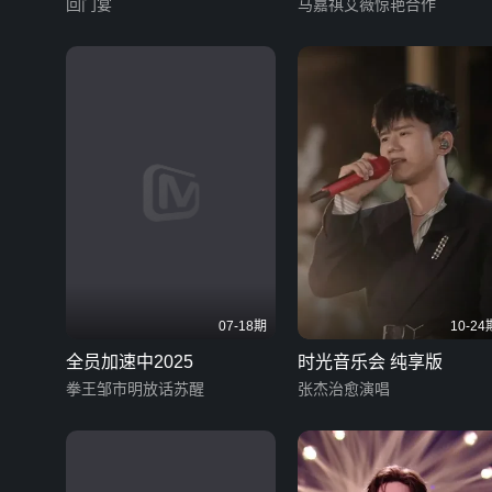
回门宴
版
马嘉祺艾薇惊艳合作
07-18期
10-24
全员加速中2025
时光音乐会 纯享版
拳王邹市明放话苏醒
张杰治愈演唱