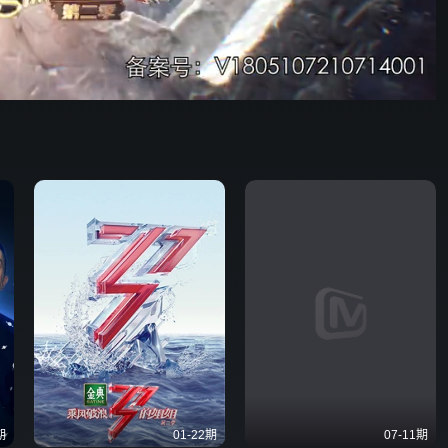
81:35
576P
倍速
发射
期
01-22期
07-11期