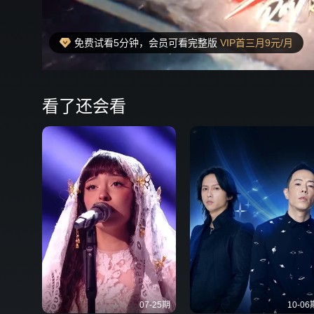
免费试看5分钟，会员可看完整版
VIP首三月9元/月
00:19
弹
看了还会看
07-25期
10-06