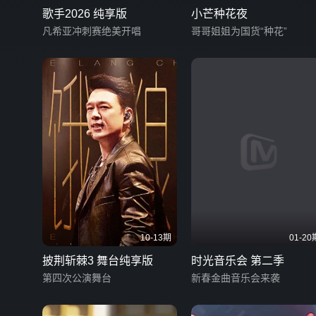
歌手2026 纯享版
小芒种花夜
凡希亚冲刺赛绝美开唱
哥哥姐姐为国货“种花”
10-13期
01-20
披荆斩棘3 舞台纯享版
时光音乐会 第二季
第四次公演舞台
新春金曲音乐会来袭