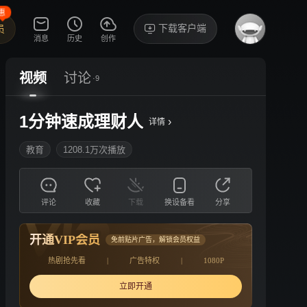
惠
下载客户端
员
消息
历史
创作
视频
讨论
·9
1分钟速成理财人
›
详情
教育
1208.1万次播放
评论
收藏
下载
换设备看
分享
开通VIP会员
免前贴片广告，解锁会员权益
热剧抢先看
|
广告特权
|
1080P
立即开通