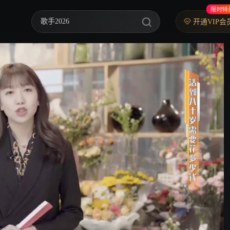
限时特
歌手2026
开通VIP会
你好，星期六
中餐厅·南洋拾光季
快乐老家
野狗骨头
忙忙碌碌寻宝藏2
我们的宿舍·归心季
爸爸当家 第五季
密室大逃脱 第八季