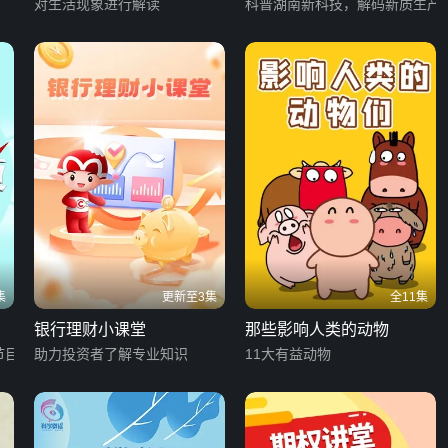
对生活现象进行解读
科普湖南新科技，解码新质生产
集
更新至3集
全11集
银行理财小课堂
那些影响人类的动物
节目
助力投资者了解专业知识
11大有益动物