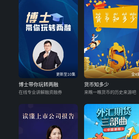
更新至10集
全4
博士带你玩转两融
货币知多少
在线专业讲解融资融券
来瞧一瞧货币的历史来源吧