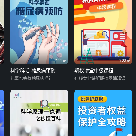
集
全11集
全23集
科学辟谣-糖尿病预防
期权讲堂中级课程
儿童也会得糖尿病吗？
在线专业讲解期权基础知识