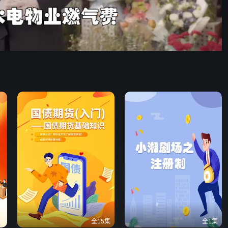
01:06
576P
倍速
发射
全15集
全1集