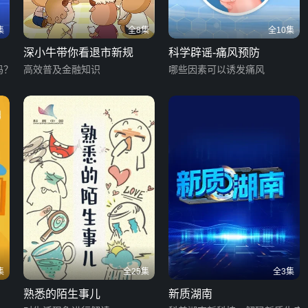
集
全8集
全10集
深小牛带你看退市新规
科学辟谣-痛风预防
吗？
高效普及金融知识
哪些因素可以诱发痛风
集
全25集
全3集
熟悉的陌生事儿
新质湖南