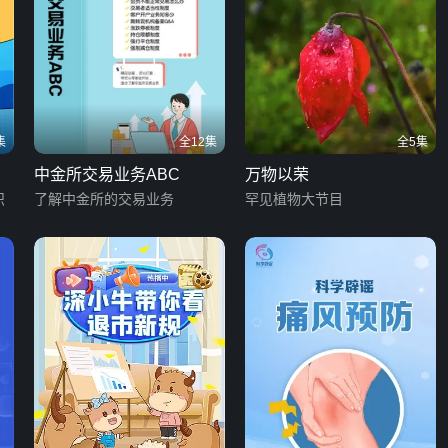
集
全12集
全5集
中金所交易业务ABC
万物以荣
识
了解中金所的交易业务
罕见植物大节目