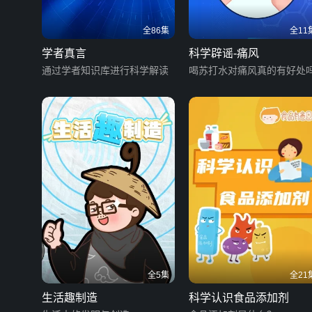
全86集
全11
学者真言
科学辟谣-痛风
通过学者知识库进行科学解读
喝苏打水对痛风真的有好处
全5集
全21
生活趣制造
科学认识食品添加剂