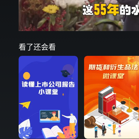
00:16
弹
看了还会看