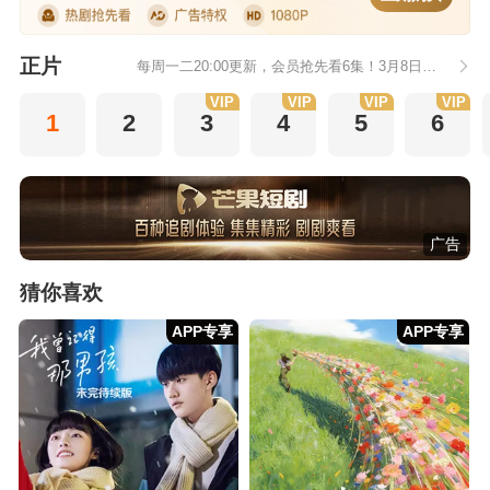
正片
每周一二20:00更新，会员抢先看6集！3月8日起会员尊享付费超前点播，直通大结局！
VIP
VIP
VIP
VIP
1
2
3
4
5
6
广告
猜你喜欢
APP专享
APP专享