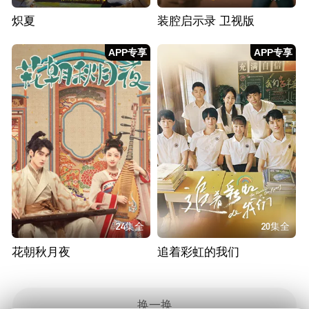
炽夏
装腔启示录 卫视版
APP专享
APP专享
24集全
20集全
花朝秋月夜
追着彩虹的我们
换一换