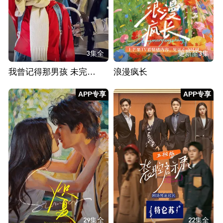
3集全
更新至3集
我曾记得那男孩 未完待续版
浪漫疯长
APP专享
APP专享
29集全
22集全