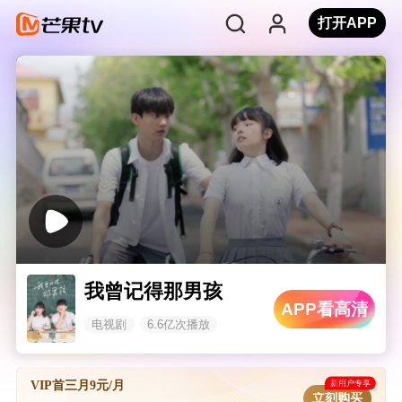
打开APP
我曾记得那男孩
APP看高清
电视剧
6.6亿次播放
新用户专享
VIP首三月9元/月
立刻购买