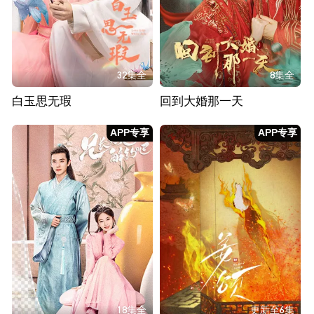
32集全
8集全
白玉思无瑕
回到大婚那一天
APP专享
APP专享
18集全
更新至6集