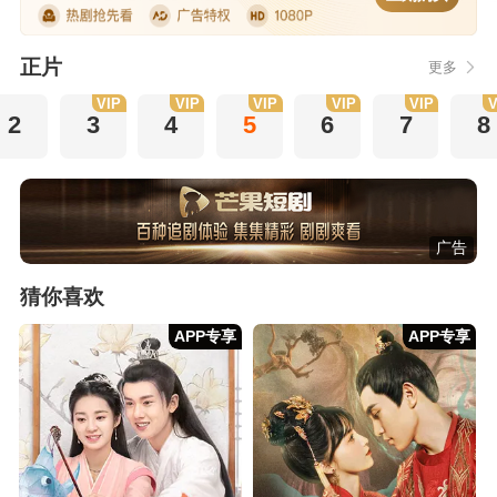
正片
更多
VIP
VIP
VIP
VIP
VIP
V
2
3
4
5
6
7
8
广告
猜你喜欢
APP专享
APP专享