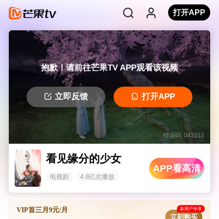
打开APP
抱歉！请前往芒果TV APP观看该视频
立即反馈
打开APP
错误码: 042312
看见缘分的少女
APP看高清
电视剧
4.8亿次播放
新用户专享
VIP首三月9元/月
立刻购买