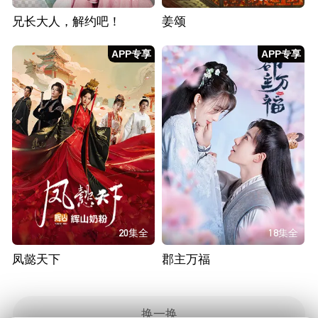
兄长大人，解约吧！
姜颂
APP专享
APP专享
20集全
18集全
凤懿天下
郡主万福
换一换