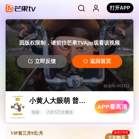
打开APP
因版权限制，请前往芒果TVApp观看该视频
立即反馈
返回首页
错误码: 042312
小黄人大眼萌 普通话版
APP看高清
电影
218.5万次播放
新用户专享
VIP首三月9元/月
立刻购买