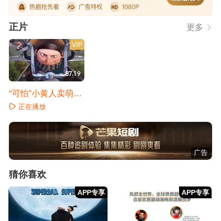
正片
更多
VIP
87:19
“可怕”小黄人卖萌上
线
正在播放
广告
猜你喜欢
APP专享
APP专享