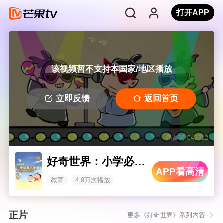
打开APP
该视频暂不支持本国家/地区播放
立即反馈
返回首页
错误码: 042312
好奇世界：小学必备古诗集
APP看高清
教育
4.9万次播放
正片
更多《好奇世界》系列内容