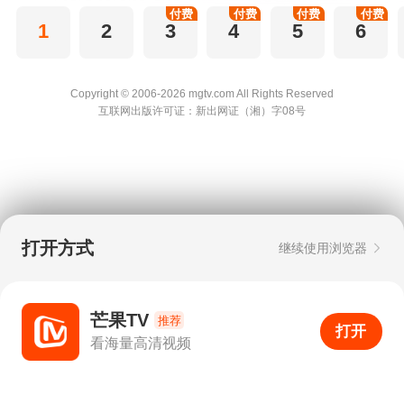
付费
付费
付费
付费
1
2
3
4
5
6
Copyright © 2006-2026 mgtv.com All Rights
Reserved
互联网出版许可证：新出网证（湘）字08号
打开方式
继续使用浏览器
芒果TV
推荐
打开
APP
0
看海量高清视频
打开APP
超清画质
评论
下载
分享