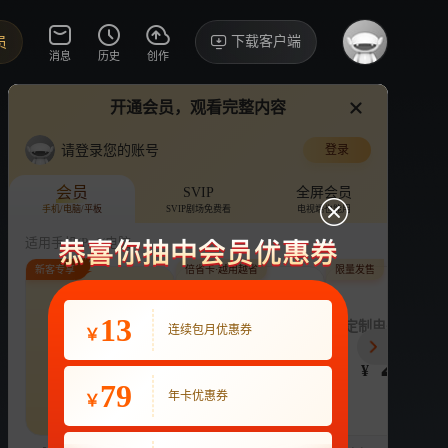
下载客户端
员
消息
历史
创作
开通会员，观看完整内容
视频
讨论
·238
请登录您的账号
登录
向阳而生
›
详情
会员
SVIP
全屏会员
手机/电脑/平板
SVIP剧场免费看
电视端也能用
电视剧
18.3亿次播放
蒋欣
高伟光
适用手机/Pad/电脑
新客专享
倍省卡·越用越省
限量发售
评论
3.9万收藏
下载
换设备看
分享
连续包月
13
月付最低至
定制电子吧唧年
连续包月优惠券
￥
22
3.9
248
VIP畅享海量剧综
VIP畅享海量剧综
¥
¥
¥
热剧抢先看
|
广告特权
|
1080P
79
22
年卡优惠券
￥
立即购买