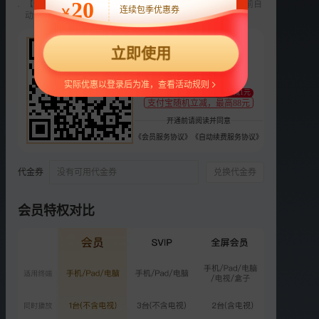
20
【新用户专享】前3个月每月9元，第4个月起22元/月，到期前自
连续包季优惠券
￥
动续费，可随时取消。
选集
42集全
22
立即使用
VIP
VIP
VIP
VIP
VIP
26
27
28
29
30
¥
支持
扫码支付
实际优惠以登录后为准，查看活动规则
至少减1元
VIP
VIP
VIP
VIP
VIP
31
32
33
34
35
支付宝随机立减，最高88元
开通前请阅读并同意
VIP
VIP
VIP
VIP
VIP
《会员服务协议》
《自动续费服务协议》
36
37
38
39
40
代金券
没有可用代金券
兑换代金券
VIP
VIP
VIP
VIP
41
42
彩1
彩2
会员特权对比
荐
我在乡下嫁对人
更多选集
精彩短片
更多
›