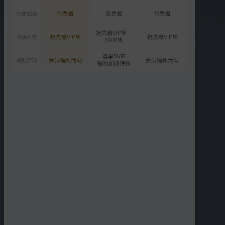
03:37
02:05
林知衡回忆初识熊顿
林知衡向熊顿求婚
01:28
02:14
林知衡为熊顿种下向日葵
林知衡与熊顿花海漫步
03:01
01:39
熊妈求林医生不要放弃治
暖心收官 向阳花CP彼此治
疗
愈