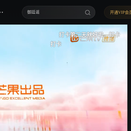
御廷谣
开通VIP会
歌手2026
你好，星期六
打卡第二天就好啦。打卡
中餐厅·南洋拾光季
打卡
我来哭了
快乐老家
野狗骨头
忙忙碌碌寻宝藏2
我们的宿舍·归心季
爸爸当家 第五季
密室大逃脱 第八季