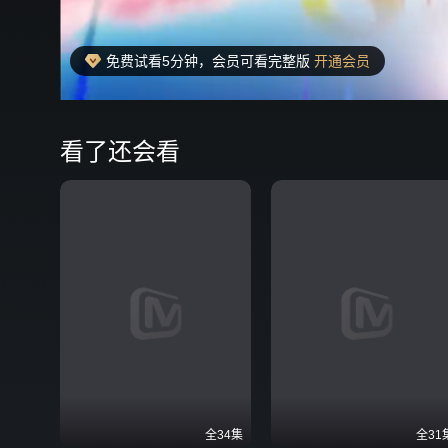
免费试看5分钟，会员可看完整版
开通会员
00:06
弹
看了还会看
全34集
全31