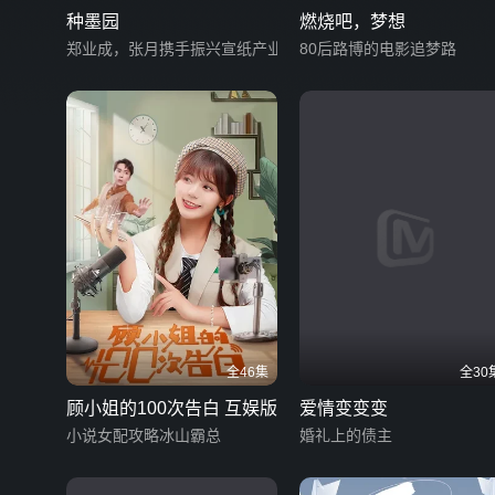
种墨园
燃烧吧，梦想
郑业成，张月携手振兴宣纸产业
80后路博的电影追梦路
全46集
全30
顾小姐的100次告白 互娱版
爱情变变变
小说女配攻略冰山霸总
婚礼上的债主