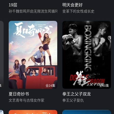
19层
明天会更好
孙千魏哲鸣开启无限流生死循环
变革下的女性成长史
集
全24集
全60集
夏日奇妙书
拳王之父子双龙
文艺青年与古怪女作家
拳王父子复仇