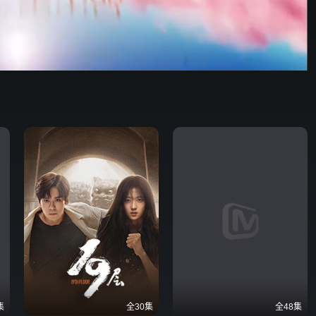
27:16
576P
倍速
发射
集
全30集
全48集