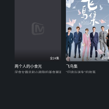
全24集
全40
两个人的小食光
飞鸟集
厌食女霸总和小狼狗的美食邂逅
“归途与迷失”的故事