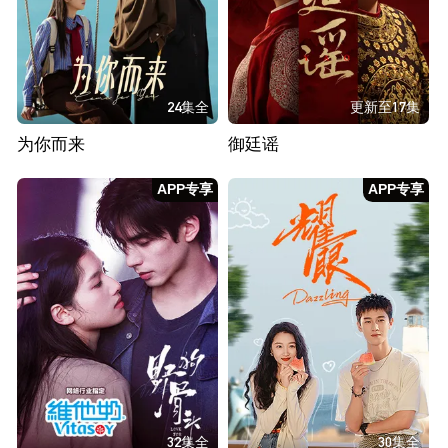
24集全
更新至17集
为你而来
御廷谣
APP专享
APP专享
32集全
30集全