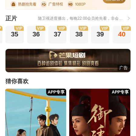
正片
随卫视进度播出，每晚22:00会员抢先看，非会员次日更新
P
VIP
VIP
VIP
VIP
VIP
VIP
35
36
37
38
39
40
广告
猜你喜欢
APP专享
APP专享