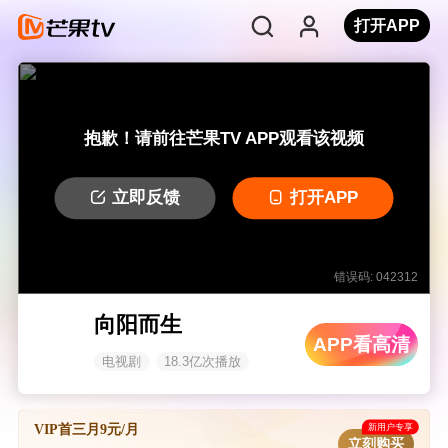
打开APP
抱歉！请前往芒果TV APP观看该视频
立即反馈
打开APP
错误码: 042312
向阳而生
APP看高清
电视剧
18.3亿次播放
新用户专享
VIP首三月9元/月
立刻购买