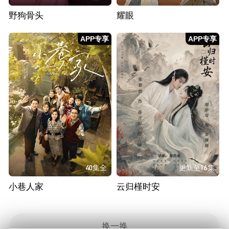
野狗骨头
耀眼
APP专享
APP专享
40集全
更新至16集
小巷人家
云归槿时安
换一换