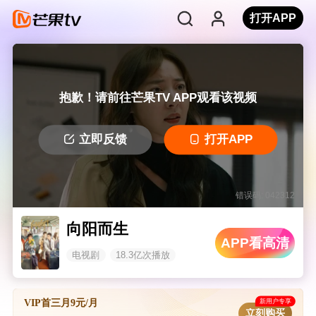
打开APP
抱歉！请前往芒果TV APP观看该视频
立即反馈
打开APP
错误码: 042312
向阳而生
APP看高清
电视剧
18.3亿次播放
新用户专享
VIP首三月9元/月
立刻购买