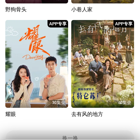
野狗骨头
小巷人家
APP专享
APP专享
30集全
40集全
耀眼
去有风的地方
换一换