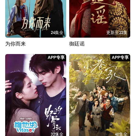
24集全
更新至22集
为你而来
御廷谣
APP专享
APP专享
32集全
40集全