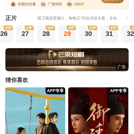
正片
随卫视进度播出，每晚22:00会员抢先看，非会员次日更新
VIP
VIP
VIP
VIP
VIP
VIP
V
26
27
28
29
30
31
32
广告
猜你喜欢
APP专享
APP专享