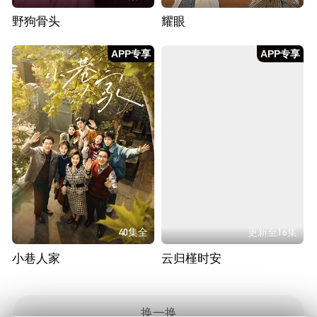
野狗骨头
耀眼
APP专享
APP专享
40集全
更新至16集
小巷人家
云归槿时安
换一换