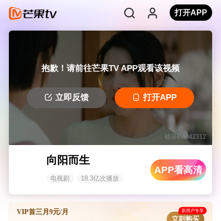
打开APP
抱歉！请前往芒果TV APP观看该视频
立即反馈
打开APP
错误码: 042312
向阳而生
APP看高清
电视剧
18.3亿次播放
新用户专享
VIP首三月9元/月
立刻购买