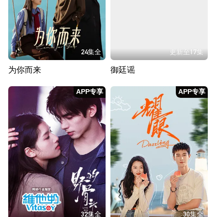
24集全
更新至17集
为你而来
御廷谣
APP专享
APP专享
32集全
30集全