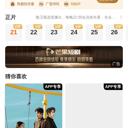
正片
随卫视进度播出，每晚22:00会员抢先看，非会员次日更新
VIP
VIP
VIP
VIP
VIP
VIP
21
22
23
24
25
26
广告
猜你喜欢
APP专享
APP专享