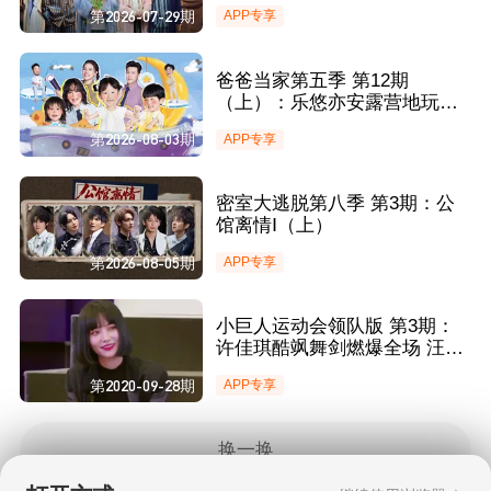
第2026-07-29期
APP专享
爸爸当家第五季 第12期
（上）：乐悠亦安露营地玩水
快乐超标 三三梓晨做甜品力安
第2026-08-03期
APP专享
稳定“偷吃”
密室大逃脱第八季 第3期：公
馆离情Ⅰ（上）
第2026-08-05期
APP专享
小巨人运动会领队版 第3期：
许佳琪酷飒舞剑燃爆全场 汪苏
泷唱小星星哄娃
第2020-09-28期
APP专享
换一换