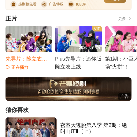
正片
更多
VIP
2020-09-24
2020-09-24
2020
先导片：陈立农许
Plus先导片：迷你版
第1期：小巨
佳琪抢萌娃
陈立农上线
场“火拼”！
正在播放
正在播放
正在播放
广告
猜你喜欢
密室大逃脱第八季 第2期：绝
叫山庄Ⅱ（上）