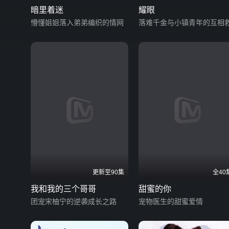
暗里着迷
耀眼
懵懂姐姐落入弟弟编织的情网
落难千金与小镇青年的互相
更新至90集
全40
我和我的三个哥哥
甜蜜的你
团宠宋柚宁的逆袭成长之路
宠物医生的甜蜜爱情