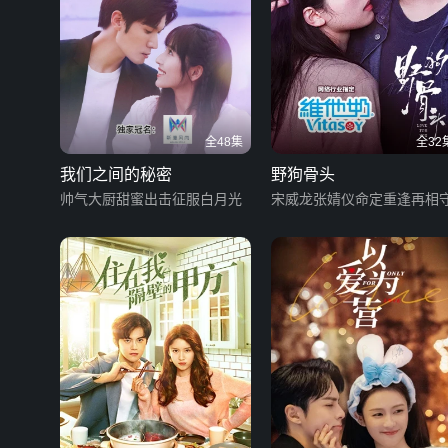
全48集
全32
我们之间的秘密
野狗骨头
帅气大厨甜蜜出击征服白月光
宋威龙张婧仪命定重逢再相