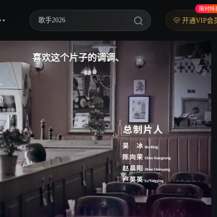
限时特
歌手2026
开通VIP会
乘风2026
、
中餐厅·南洋拾光季
快乐老家
忙忙碌碌寻宝藏2
妻子的浪漫旅行2026
我们的宿舍·归心季
克制升温
爸爸当家 第五季
你好，星期六