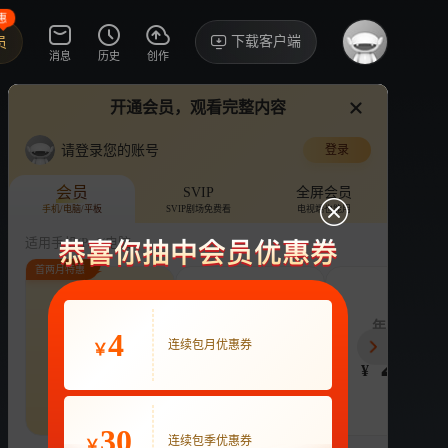
惠
下载客户端
员
消息
历史
创作
开通会员，观看完整内容
视频
讨论
·86
请登录您的账号
登录
爱之初
›
详情
会员
SVIP
全屏会员
手机/电脑/平板
SVIP剧场免费看
电视端也能用
电视剧
3.7亿次播放
俞飞鸿
姜武
适用手机/Pad/电脑
首两月特惠
评论
1.5万收藏
下载
换设备看
分享
连续包月
连续包季
年度会员
4
22
连续包月优惠券
63
248
开通VIP会员
￥
免前贴片广告，解锁会员权益
¥
¥
¥
热剧抢先看
|
广告特权
|
1080P
22
立即开通
30
连续包季优惠券
￥