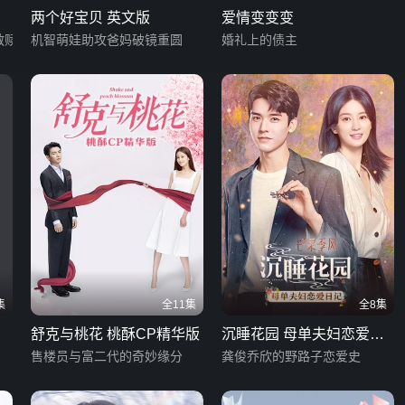
两个好宝贝 英文版
爱情变变变
救赎
机智萌娃助攻爸妈破镜重圆
婚礼上的债主
集
全11集
全8集
舒克与桃花 桃酥CP精华版
沉睡花园 母单夫妇恋爱日
售楼员与富二代的奇妙缘分
记
龚俊乔欣的野路子恋爱史