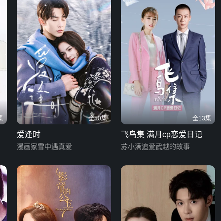
集
全50集
全13集
爱逢时
飞鸟集 满月cp恋爱日记
漫画家雪中遇真爱
苏小满追爱武越的故事