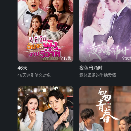
全18集
全30
46天
夜色暗涌时
46天追到暗恋对象
霸总飒姐的半糖爱情