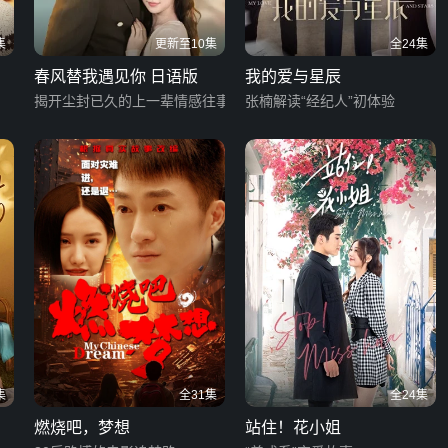
集
更新至10集
全24集
春风替我遇见你 日语版
我的爱与星辰
揭开尘封已久的上一辈情感往事
张楠解读“经纪人”初体验
集
全31集
全24集
燃烧吧，梦想
站住！花小姐