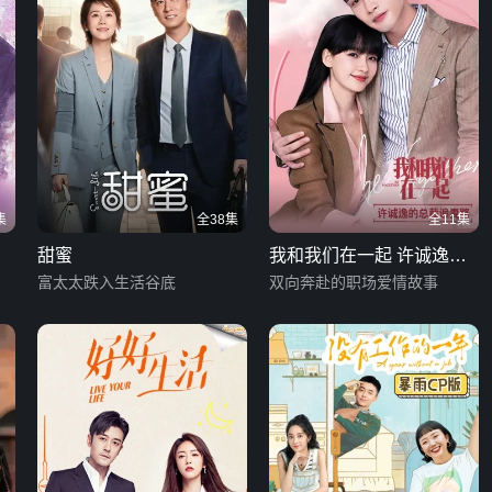
集
全38集
全11集
甜蜜
我和我们在一起 许诚逸的
富太太跌入生活谷底
总裁追妻路
双向奔赴的职场爱情故事