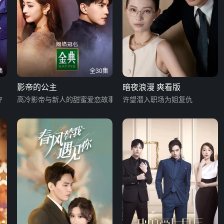
集
全30集
影帝的公主
暗夜浪漫 爽看版
守
高冷影帝与新人的甜蜜爱恋故事
许望潜入职场为姐复仇