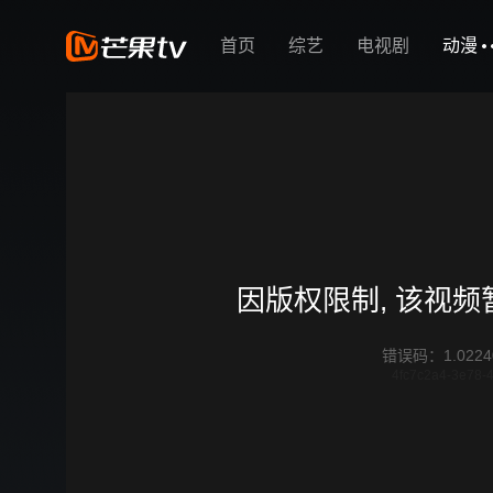
首页
综艺
电视剧
动漫
因版权限制, 该视
错误码
：
1.0224
4fc7c2a4-3e78-