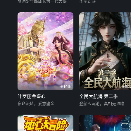
酿酒少年郎成长为一代大侠
圣堂幻游
全10集
全50
叶罗丽金鎏心
全民大航海 第二季
宿命流转，爱意鎏金
登船即沉沦，真相无退路