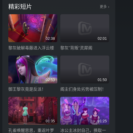
精彩短片
更多
›
02:38
02:01
黎灰破解毒藤进入浮云楼
黎灰”背叛“灵犀阁
02:53
01:50
御王黎灰竟是反派！
阁主们身处劣势被压制！
01:35
01:25
孔雀唤醒思思，重返叶罗
冰公主冰封自己，换取一