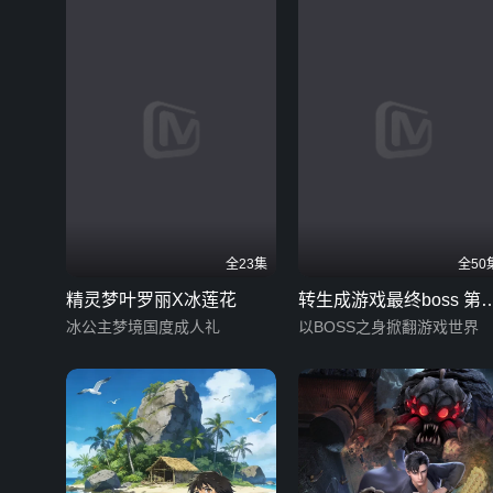
全23集
全50
精灵梦叶罗丽X冰莲花
转生成游戏最终boss 第
冰公主梦境国度成人礼
季
以BOSS之身掀翻游戏世界