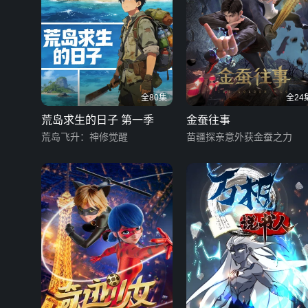
全80集
全24
荒岛求生的日子 第一季
金蚕往事
荒岛飞升：神修觉醒
苗疆探亲意外获金蚕之力