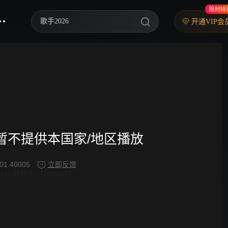
限时特
歌手2026
开通VIP会
你好，星期六
中餐厅·南洋拾光季
快乐老家
野狗骨头
忙忙碌碌寻宝藏2
频暂不提供本国家/地区播放
我们的宿舍·归心季
01.40005
立即反馈
4e4c-8533-51d74b58a110
爸爸当家 第五季
密室大逃脱 第八季