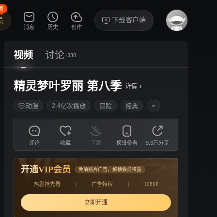
惠
下载客户端
员
消息
历史
创作
视频
讨论
·338
精灵梦叶罗丽 第八季
›
详情
动漫
2.4亿次播放
冒险
经典
评论
收藏
下载
换设备看
9.3万分享
开通VIP会员
免前贴片广告，解锁会员权益
热剧抢先看
|
广告特权
|
1080P
立即开通