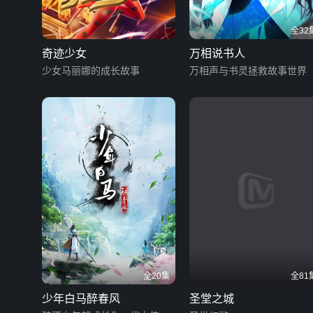
全32
奇迹少女
万相说书人
少女马丽娜的成长故事
万相声与书灵拯救故事世界
全20集
全81
少年白马醉春风
圣堂之城