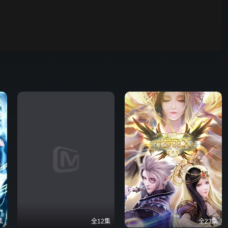
00:01
自动
倍速
发射
集
全12集
全23集