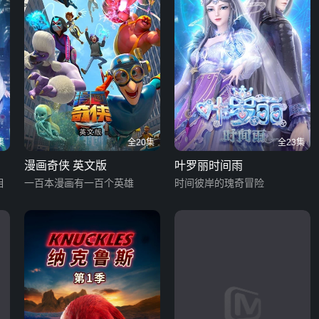
集
全20集
全23集
漫画奇侠 英文版
叶罗丽时间雨
相
一百本漫画有一百个英雄
时间彼岸的瑰奇冒险