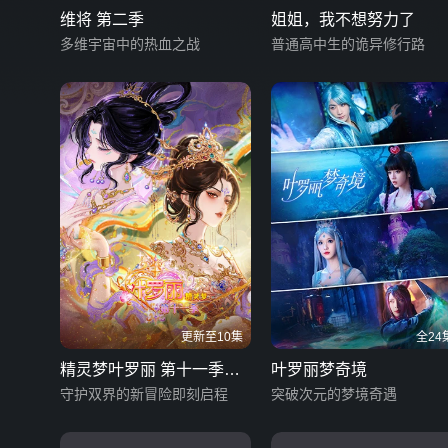
维将 第二季
姐姐，我不想努力了
多维宇宙中的热血之战
普通高中生的诡异修行路
更新至10集
全24
精灵梦叶罗丽 第十一季
叶罗丽梦奇境
（下）
守护双界的新冒险即刻启程
突破次元的梦境奇遇