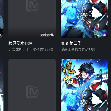
集
更新至2集
全50集
缔灵爱水心缠
魔临 第三季
少女成神，千年水帝共守万灵
漫画王者的异界封神路