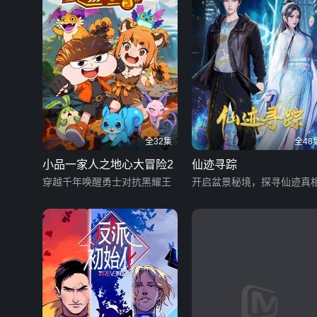
全32集
全48
小品一家人之地心大冒险2
仙迹寻踪
穿越千年唤醒勇士对抗黑耀王
开启盆景秘境，探寻仙迹真