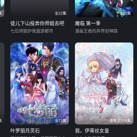
集
全22集
全80集
徒儿下山投奔你师姐去吧
魔临 第一季
七位师姐护我遨游都市
漫画王者的异界封神路
集
全23集
更新至228集
叶罗丽月灵石
我，伊蒂丝女皇