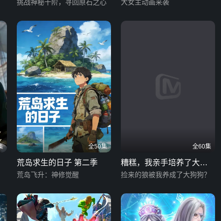
挑战神秘十阶，寻回原石之心
大女主动画来袭
集
全50集
全60集
荒岛求生的日子 第二季
糟糕，我亲手培养了大反
荒岛飞升：神修觉醒
派！
捡来的狼被我养成了大狗狗？