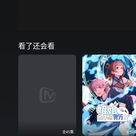
00:00
弹
看了还会看
全45集
全50