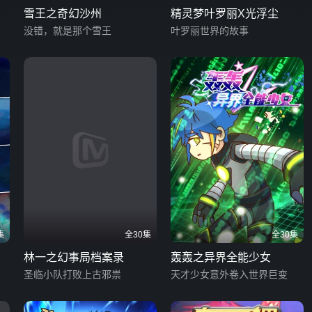
雪王之奇幻沙州
精灵梦叶罗丽X光浮尘
没错，就是那个雪王
叶罗丽世界的故事
集
全30集
全30集
林一之幻事局档案录
轰轰之异界全能少女
圣临小队打败上古邪祟
天才少女意外卷入世界巨变