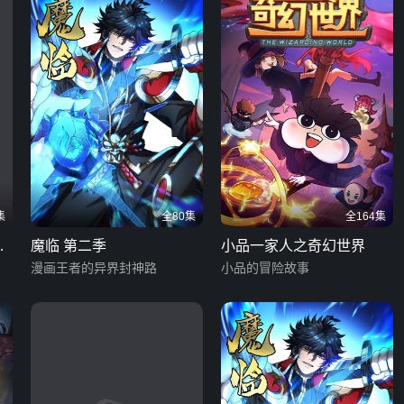
集
全80集
全164集
一
魔临 第二季
小品一家人之奇幻世界
漫画王者的异界封神路
小品的冒险故事