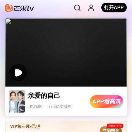
打开APP
亲爱的自己
APP看高清
电视剧
77.2亿次播放
新用户专享
VIP首三月9元/月
立刻购买