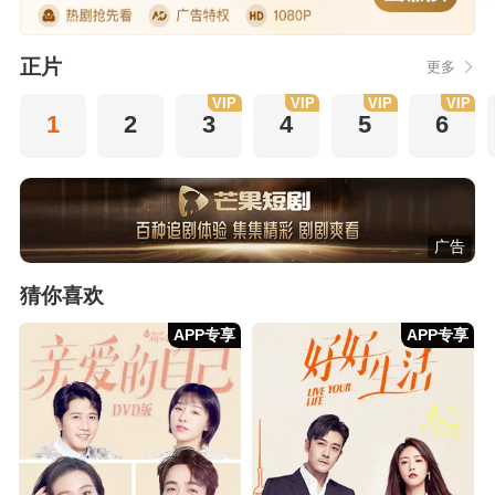
正片
更多
VIP
VIP
VIP
VIP
1
2
3
4
5
6
广告
猜你喜欢
APP专享
APP专享