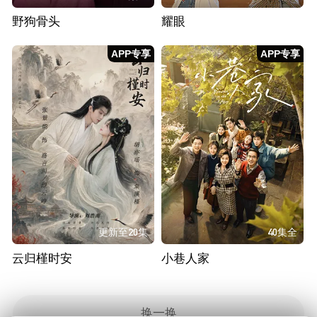
野狗骨头
耀眼
APP专享
APP专享
更新至20集
40集全
云归槿时安
小巷人家
换一换