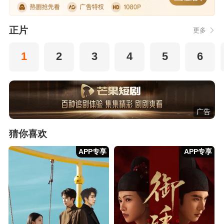
正片
更多
1
2
3
4
5
6
广告
猜你喜欢
APP专享
APP专享