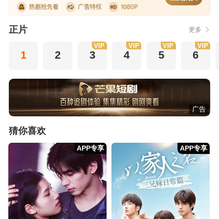
正片
更多
VIP
VIP
VIP
VIP
1
2
3
4
5
6
广告
猜你喜欢
APP专享
APP专享