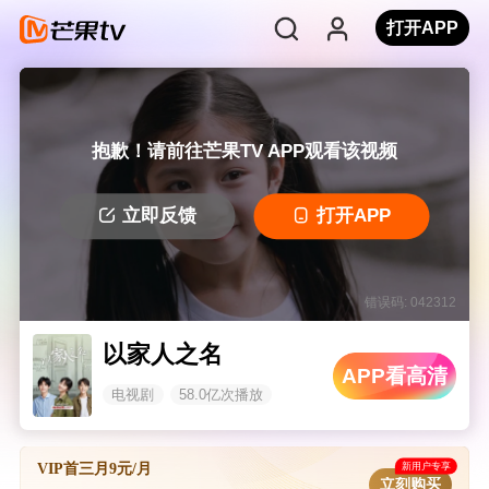
打开APP
抱歉！请前往芒果TV APP观看该视频
立即反馈
打开APP
错误码: 042312
以家人之名
APP看高清
电视剧
58.0亿次播放
新用户专享
VIP首三月9元/月
立刻购买