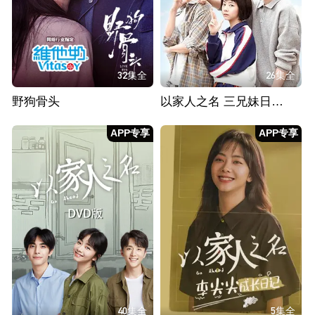
32集全
26集全
野狗骨头
以家人之名 三兄妹日常篇
APP专享
APP专享
40集全
5集全