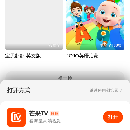
73集全
更新至100集
宝贝赳赳 英文版
JOJO英语启蒙
换一换
打开方式
继续使用浏览器
Copyright © 2006-2026 mgtv.com All Rights
Reserved
互联网出版许可证：新出网证（湘）字08号
芒果TV
推荐
打开
APP
893
看海量高清视频
打开APP
超清画质
评论
下载
分享