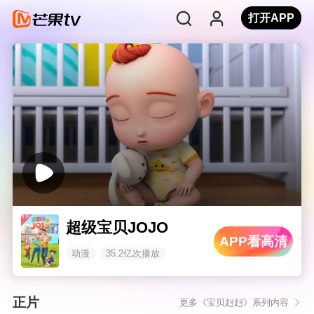
打开APP
超级宝贝JOJO
APP看高清
动漫
35.2亿次播放
正片
更多《宝贝赳赳》系列内容