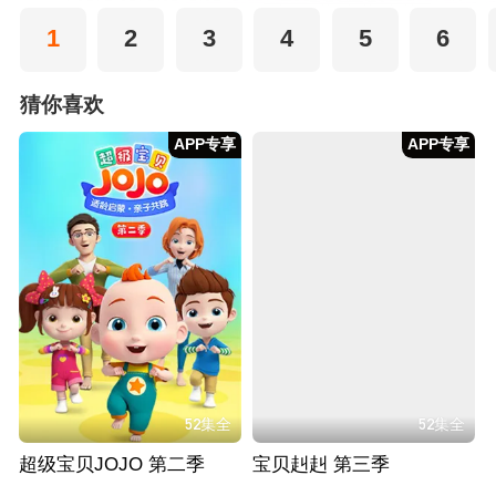
1
2
3
4
5
6
猜你喜欢
APP专享
APP专享
52集全
52集全
超级宝贝JOJO 第二季
宝贝赳赳 第三季