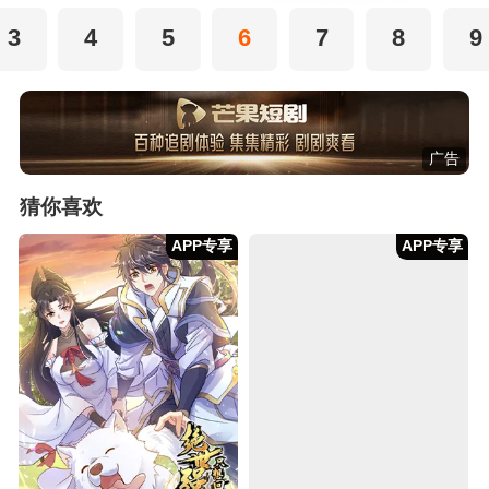
3
4
5
6
7
8
9
广告
猜你喜欢
APP专享
APP专享