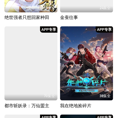
118集全
24集全
绝世强者只想回家种田
金蚕往事
APP专享
APP专享
70集全
38集全
都市斩妖录：万仙盟主
我在绝地捡碎片
APP专享
APP专享