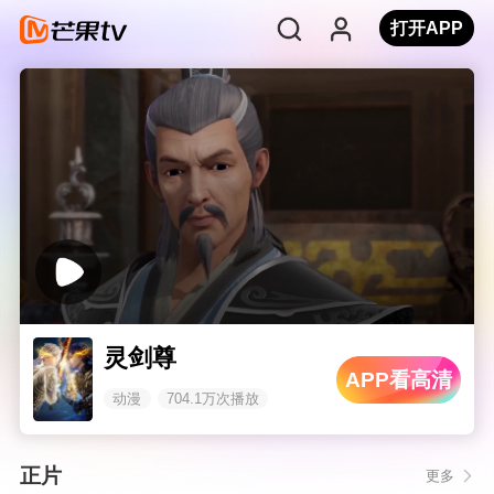
打开APP
灵剑尊
APP看高清
动漫
704.1万次播放
正片
更多