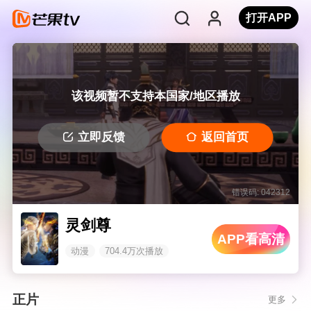
打开APP
该视频暂不支持本国家/地区播放
立即反馈
返回首页
错误码: 042312
灵剑尊
APP看高清
动漫
704.4万次播放
正片
更多