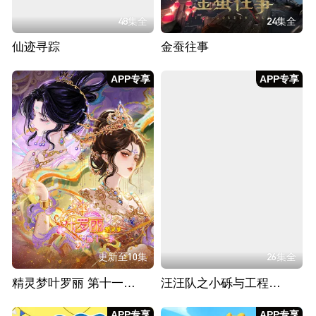
48集全
24集全
仙迹寻踪
金蚕往事
APP专享
APP专享
更新至10集
26集全
精灵梦叶罗丽 第十一季（下）
汪汪队之小砾与工程家族 第三季
APP专享
APP专享