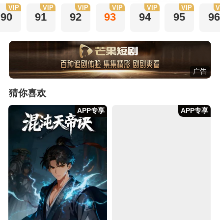
VIP
VIP
VIP
VIP
VIP
VIP
V
90
91
92
93
94
95
96
广告
猜你喜欢
APP专享
APP专享