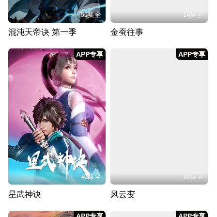
50集全
24集全
混沌天帝诀 第一季
金蚕往事
APP专享
APP专享
40集全
30集全
星武神诀
风云变
APP专享
APP专享