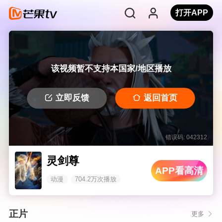
打开APP
该视频暂不支持本国家/地区播放
立即反馈
返回首页
错误码: 042312
灵剑尊
APP看高清
动漫
704.2万次播放
正片
更多