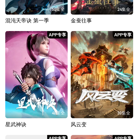
50集全
24集全
混沌天帝诀 第一季
金蚕往事
APP专享
APP专享
40集全
30集全
星武神诀
风云变
APP专享
APP专享