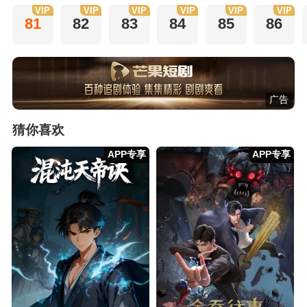
VIP
VIP
VIP
VIP
VIP
VIP
81
82
83
84
85
86
广告
猜你喜欢
APP专享
APP专享