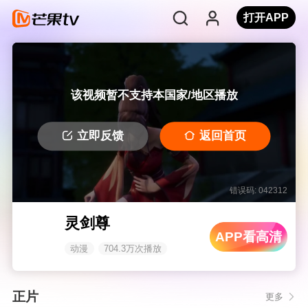
打开APP
该视频暂不支持本国家/地区播放
立即反馈
返回首页
错误码: 042312
灵剑尊
APP看高清
动漫
704.3万次播放
正片
更多