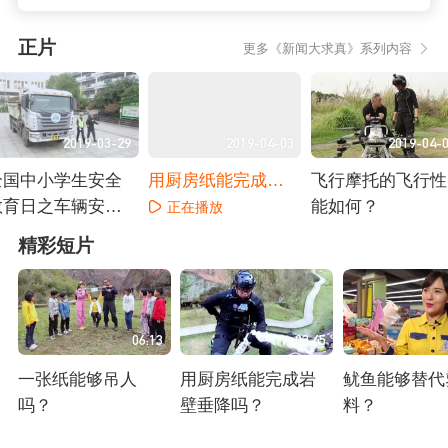
正片
更多《新闻大求真》系列内容
2019-03-29
2019-04-03
2019-04-
全国中小学生安全
用厨房纸能完成岩
飞行摩托的飞行性
教育日之车辆安全
壁垂降吗？
能如何？
正在播放
教育
正在播放
正在播放
精彩短片
06:13
03:45
一张纸能够吊人
用厨房纸能完成岩
鱿鱼能够替代
吗？
壁垂降吗？
料？
正在播放
正在播放
正在播放