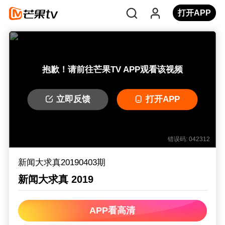
打开APP
抱歉！请前往芒果TV APP观看该视频
立即反馈
打开APP
错误码: 042312
新闻大求真20190403期
新闻大求真 2019
APP看高清