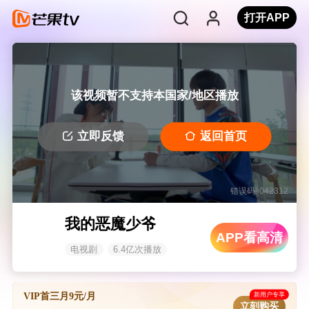
打开APP
该视频暂不支持本国家/地区播放
立即反馈
返回首页
错误码: 042312
我的恶魔少爷
APP看高清
电视剧
6.4亿次播放
新用户专享
VIP首三月9元/月
立刻购买