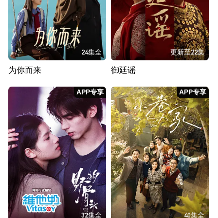
24集全
更新至22集
为你而来
御廷谣
APP专享
APP专享
32集全
40集全