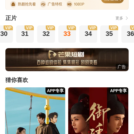
正片
更多
VIP
VIP
VIP
VIP
VIP
VIP
V
30
31
32
33
34
35
36
广告
猜你喜欢
APP专享
APP专享