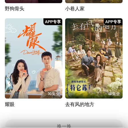
野狗骨头
小巷人家
APP专享
APP专享
30集全
40集全
耀眼
去有风的地方
换一换