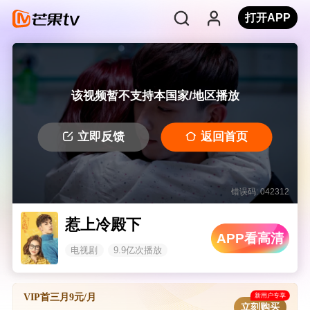
打开APP
该视频暂不支持本国家/地区播放
立即反馈
返回首页
错误码: 042312
惹上冷殿下
APP看高清
电视剧
9.9亿次播放
新用户专享
VIP首三月9元/月
立刻购买