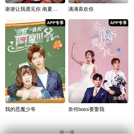
谢谢让我遇见你 南夏CP纯糖版
满满喜欢你
APP专享
APP专享
46集全
20集全
我的恶魔少爷
奈何boss要娶我
换一换