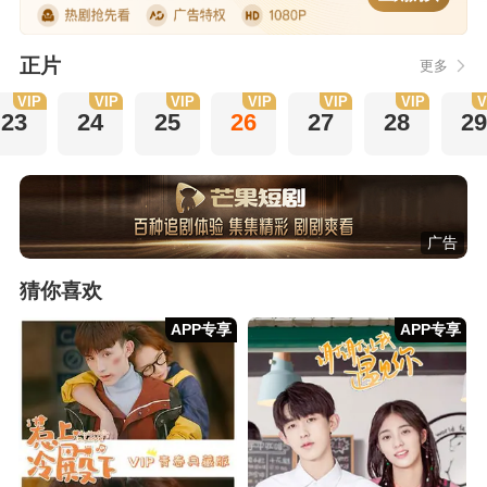
正片
更多
VIP
VIP
VIP
VIP
VIP
VIP
V
23
24
25
26
27
28
29
广告
猜你喜欢
APP专享
APP专享