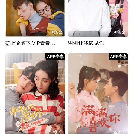
10集全
28集全
惹上冷殿下 VIP青春典藏版
谢谢让我遇见你
APP专享
APP专享
14集全
32集全