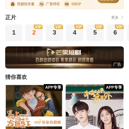
正片
更多
VIP
VIP
VIP
VIP
VIP
1
2
3
4
5
6
广告
猜你喜欢
APP专享
APP专享