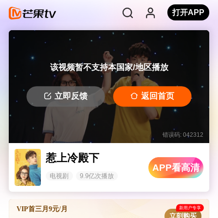
打开APP
该视频暂不支持本国家/地区播放
立即反馈
返回首页
错误码: 042312
惹上冷殿下
APP看高清
电视剧
9.9亿次播放
新用户专享
VIP首三月9元/月
立刻购买