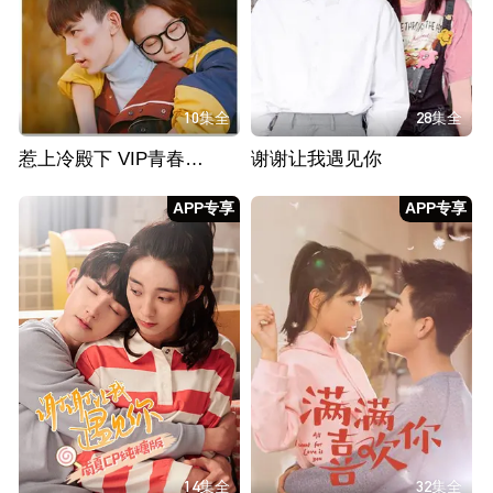
10集全
28集全
惹上冷殿下 VIP青春典藏版
谢谢让我遇见你
APP专享
APP专享
14集全
32集全