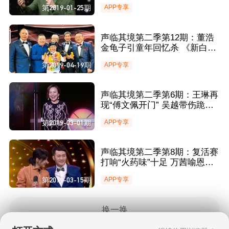
带病出演雨中表白深情饱满
第2019-01-25期
APP专享
声临其境第二季第12期：董浩
金龟子引童年回忆杀 《新白娘
子传奇》原声重现
第2019-04-19期
APP专享
声临其境第二季第6期：王琳再
现“傅文佩开门” 吴越带伤跪地
催泪献声
第2019-03-01期
APP专享
声临其境第二季第8期：复活赛
打响“火药味”十足 万茜喻恩泰
上演终极PK
第2019-03-15期
APP专享
换一换