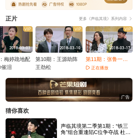
正片
更多《声临其境》系列内容
VIP
VIP
VIP
2018-03-03
2018-03-10
2018-03-17
期：梅婷跪地配
第10期：王源助阵
第11期：张鲁一强
秒催泪
王劲松
势助阵韩雪
正在播放
播放
正在播放
广告
猜你喜欢
声临其境第二季第1期：“铁三
角”组合重逢陷C位争夺战 杜淳