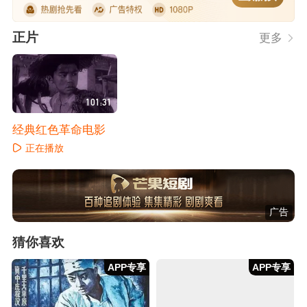
正片
更多
101:31
经典红色革命电影
正在播放
广告
猜你喜欢
APP专享
APP专享