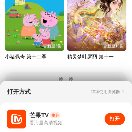
更新至3集
更新至10集
小猪佩奇 第十二季
精灵梦叶罗丽 第十一季（下）
换一换
打开方式
继续使用浏览器
Copyright © 2006-2026 mgtv.com All Rights
Reserved
互联网出版许可证：新出网证（湘）字08号
芒果TV
推荐
打开
APP
0
看海量高清视频
打开APP
超清画质
评论
下载
分享