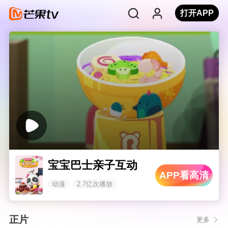
打开APP
宝宝巴士亲子互动
APP看高清
动漫
2.7亿次播放
正片
更多