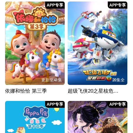
APP专享
APP专享
更新至41集
20集全
依娜和恰恰 第三季
超级飞侠20之星核危机（下）
APP专享
APP专享