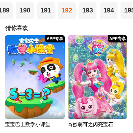
189
190
191
192
193
194
19
猜你喜欢
APP专享
APP专享
20集全
26集全
宝宝巴士数学小课堂
奇妙萌可之闪亮宝石