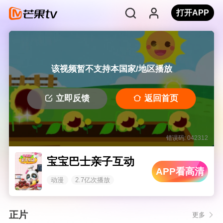
打开APP
该视频暂不支持本国家/地区播放
立即反馈
返回首页
错误码: 042312
宝宝巴士亲子互动
APP看高清
动漫
2.7亿次播放
正片
更多