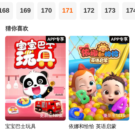
168
169
170
171
172
173
17
猜你喜欢
APP专享
APP专享
更新至187集
更新至103集
宝宝巴士玩具
依娜和恰恰 英语启蒙