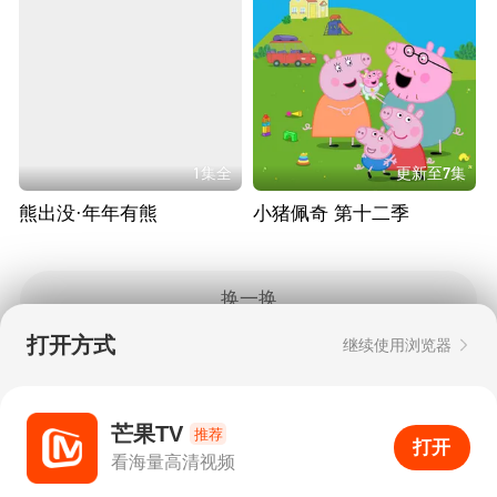
1集全
更新至7集
熊出没·年年有熊
小猪佩奇 第十二季
换一换
打开方式
继续使用浏览器
Copyright © 2006-2026 mgtv.com All Rights
Reserved
互联网出版许可证：新出网证（湘）字08号
芒果TV
推荐
打开
APP
0
看海量高清视频
打开APP
超清画质
评论
下载
分享