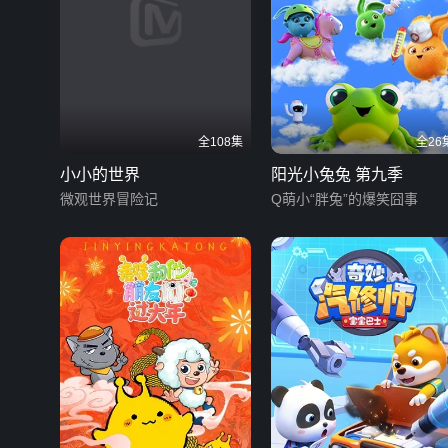
全108集
全26
小小的世界
阳光小兔兔 第九季
微观世界冒险记
Q萌小“胖兔”的爆笑囧事