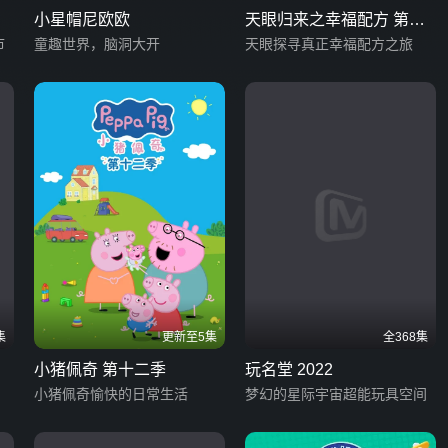
小星帽尼欧欧
天眼归来之幸福配方 第二
市
童趣世界，脑洞大开
季
天眼探寻真正幸福配方之旅
集
更新至5集
全368集
小猪佩奇 第十二季
玩名堂 2022
小猪佩奇愉快的日常生活
梦幻的星际宇宙超能玩具空间