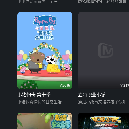
小小运动员奋勇向前冲
跟依娜和恰恰一起唱唱跳跳
全26集
全24
小猪佩奇 第十季
立特职业小镇
小猪佩奇愉快的日常生活
通过小故事来培养孩子认知