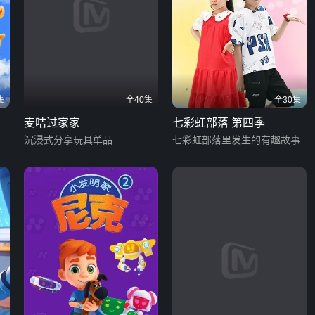
集
全40集
全30集
麦咭过家家
七彩虹部落 第四季
沉浸式分享玩具单品
七彩虹部落里发生的有趣故事