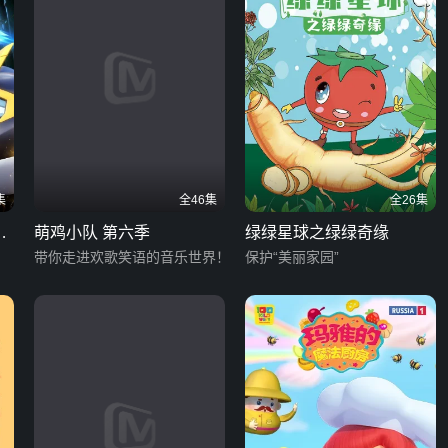
集
全46集
全26集
危
萌鸡小队 第六季
绿绿星球之绿绿奇缘
带你走进欢歌笑语的音乐世界！
保护“美丽家园”