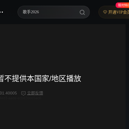
限时特
歌手2026
开通VIP会
你好，星期六
中餐厅·南洋拾光季
快乐老家
野狗骨头
忙忙碌碌寻宝藏2
频暂不提供本国家/地区播放
我们的宿舍·归心季
01.40005
立即反馈
4ed3-aade-ecb826b05ac6
爸爸当家 第五季
密室大逃脱 第八季