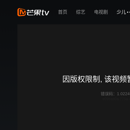
首页
综艺
电视剧
少儿
因版权限制, 该视
错误码
：
1.0224
e09bad0a-775a-