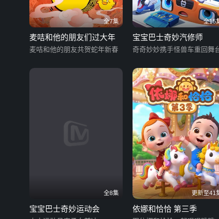
全7集
全15
麦咭和他的朋友们过大年
宝宝巴士奇妙汽修师
麦咭和他的朋友共贺蛇年新春
奇奇妙妙携手怪兽车重回舞
全8集
更新至41
宝宝巴士奇妙运动会
依娜和恰恰 第三季