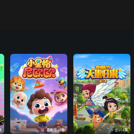
00:01
自动
倍速
发射
集
更新至20集
全104集