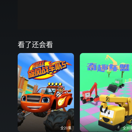
00:00
弹
看了还会看
全20集
全30