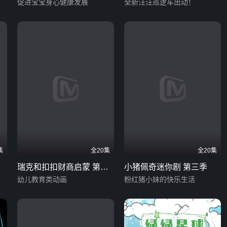
促进宝宝身心健康发展
版
全新汪汪巡逻车出动！
集
全20集
全20集
瑞克和扣扣财商启蒙 第二
小猪佩奇迷你剧 第三季
季
幼儿教育类动画
粉红猪小妹的快乐生活