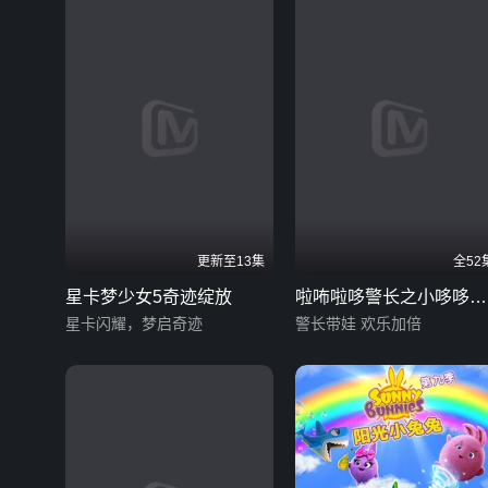
更新至13集
全52
星卡梦少女5奇迹绽放
啦咘啦哆警长之小哆哆守
星卡闪耀，梦启奇迹
护计划
警长带娃 欢乐加倍