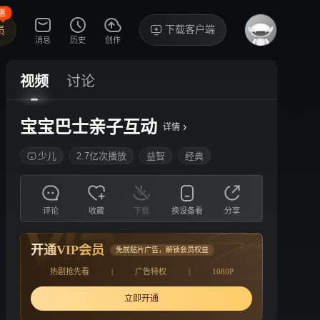
惠
下载客户端
员
消息
历史
创作
视频
讨论
宝宝巴士亲子互动
›
详情
少儿
2.7亿次播放
益智
经典
评论
收藏
下载
换设备看
分享
开通VIP会员
免前贴片广告，解锁会员权益
热剧抢先看
|
广告特权
|
1080P
立即开通