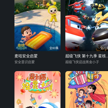
全80集
全20
麦咭安全启蒙
超级飞侠 第十九季 星核
安全意识启蒙
机（上）
超级飞侠迎战黑金小子