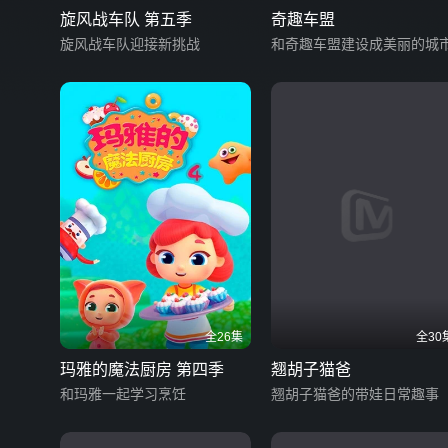
旋风战车队 第五季
奇趣车盟
旋风战车队迎接新挑战
和奇趣车盟建设成美丽的城
全26集
全30
玛雅的魔法厨房 第四季
翘胡子猫爸
和玛雅一起学习烹饪
翘胡子猫爸的带娃日常趣事