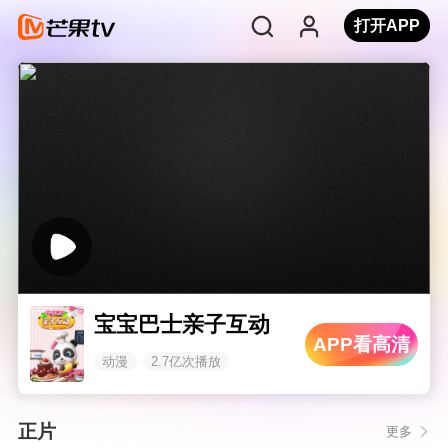
打开APP
宝宝巴士亲子互动
APP看高清
动漫
2.7亿次播放
正片
更多