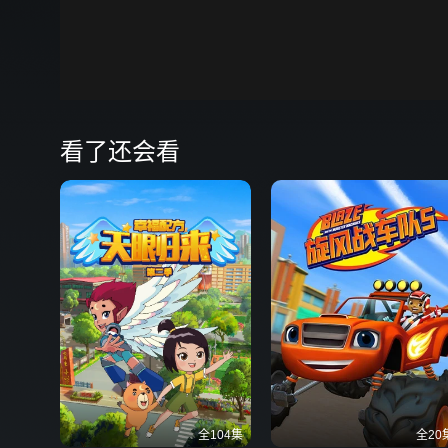
00:00
弹
看了还会看
全104集
全20