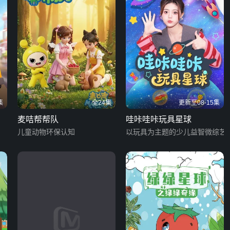
集
全24集
更新至08-15集
麦咭帮帮队
哇咔哇咔玩具星球
儿童动物环保认知
以玩具为主题的少儿益智微综艺