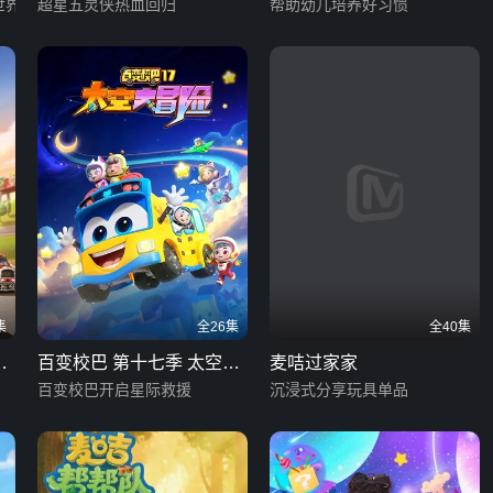
世界
季
超星五灵侠热血回归
帮助幼儿培养好习惯
集
全26集
全40集
文
百变校巴 第十七季 太空大
麦咭过家家
冒险
百变校巴开启星际救援
沉浸式分享玩具单品