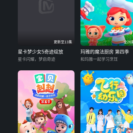
更新至13集
全26
星卡梦少女5奇迹绽放
玛雅的魔法厨房 第四季
星卡闪耀，梦启奇迹
和玛雅一起学习烹饪