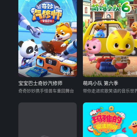
全15集
全46
宝宝巴士奇妙汽修师
萌鸡小队 第六季
奇奇妙妙携手怪兽车重回舞台
带你走进欢歌笑语的音乐世