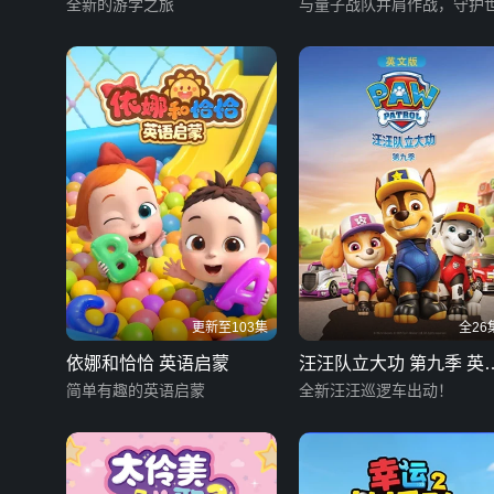
全新的游学之旅
恐龙守护者
与量子战队并肩作战，守护
更新至103集
全26
依娜和恰恰 英语启蒙
汪汪队立大功 第九季 英
简单有趣的英语启蒙
版
全新汪汪巡逻车出动！