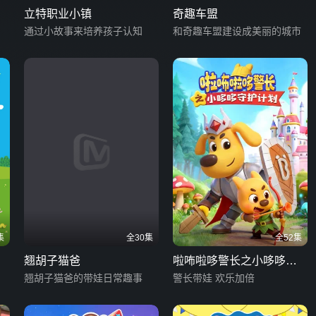
立特职业小镇
奇趣车盟
通过小故事来培养孩子认知
和奇趣车盟建设成美丽的城市
集
全30集
全52集
翘胡子猫爸
啦咘啦哆警长之小哆哆守
翘胡子猫爸的带娃日常趣事
护计划
警长带娃 欢乐加倍