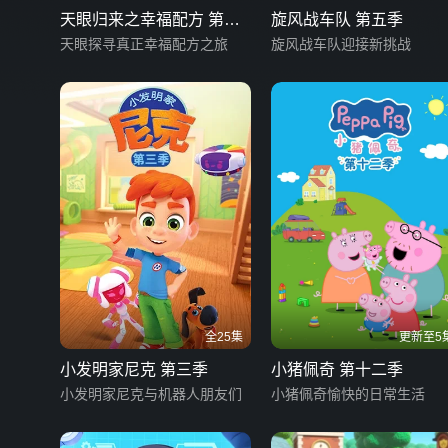
天眼归来之幸福配方 第二
旋风战车队 第五季
季
天眼探寻真正幸福配方之旅
旋风战车队迎接新挑战
全25集
更新至5
小发明家尼克 第三季
小猪佩奇 第十二季
小发明家尼克与机器人朋友们
小猪佩奇愉快的日常生活