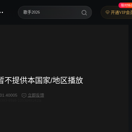
限时特
歌手2026
开通VIP会
你好，星期六
中餐厅·南洋拾光季
快乐老家
野狗骨头
忙忙碌碌寻宝藏2
频暂不提供本国家/地区播放
我们的宿舍·归心季
01.40005
立即反馈
4393-99a6-1053d48141fa
爸爸当家 第五季
密室大逃脱 第八季