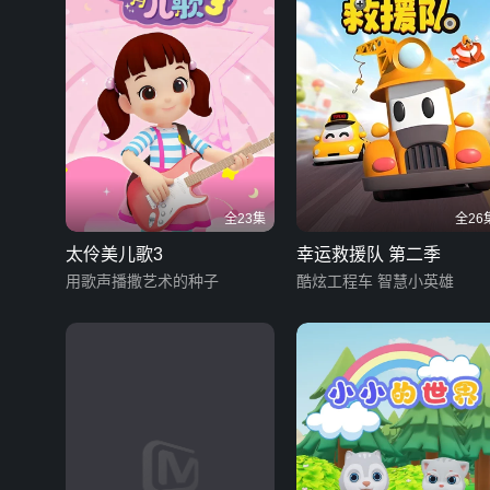
全23集
全26
太伶美儿歌3
幸运救援队 第二季
用歌声播撒艺术的种子
酷炫工程车 智慧小英雄