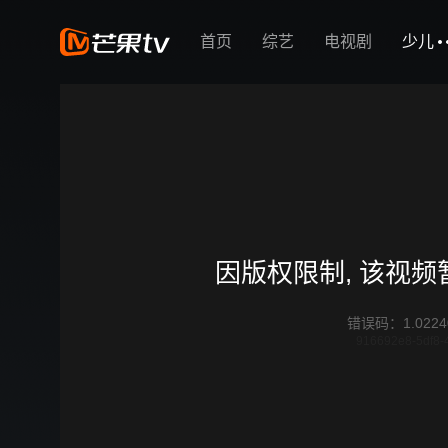
首页
综艺
电视剧
少儿
因版权限制, 该视
错误码
：
1.0224
916692e8-5df8-