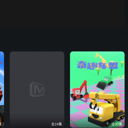
00:01
自动
倍速
发射
集
全24集
全30集