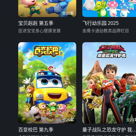
全52集
宝贝赳赳 第五季
飞行幼乐园 2025
促进宝宝身心健康发展
金鹰卡通幼教类品牌栏目
全26集
全24
百变校巴 第九季
量子战队之恐龙守护 我