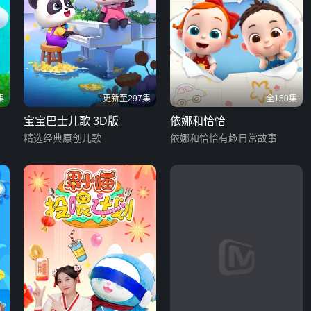
集
更新至297集
全150集
宝宝巴士儿歌 3D版
依娜和恰恰
精选经典原创儿歌
依娜和恰恰有趣日常故事