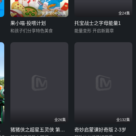
更新至04-20集
全24集
果小喵·投喂计划
托宝战士之字母能量1
和孩子们分享特色美食
能量变形 开启新篇章
集
全26集
全132集
是
猪猪侠之超星五灵侠 第五
奇妙启蒙课好奇版 2-3岁