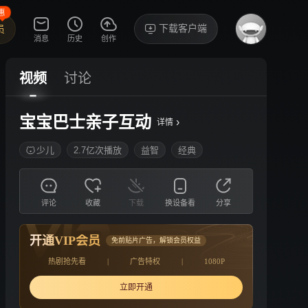
惠
下载客户端
员
消息
历史
创作
视频
讨论
宝宝巴士亲子互动
›
详情
少儿
2.7亿次播放
益智
经典
评论
收藏
下载
换设备看
分享
开通VIP会员
免前贴片广告，解锁会员权益
热剧抢先看
|
广告特权
|
1080P
立即开通