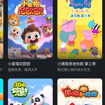
集
更新至20集
全20集
小星帽尼欧欧
小猪佩奇迷你剧 第三季
界！
童趣世界，脑洞大开
粉红猪小妹的快乐生活