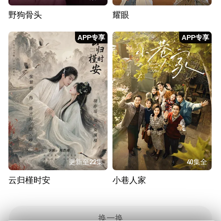
野狗骨头
耀眼
APP专享
APP专享
更新至22集
40集全
云归槿时安
小巷人家
换一换