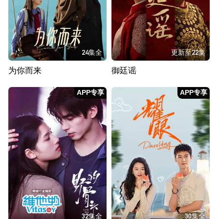
24集全
更新至22集
为你而来
御廷谣
APP专享
APP专享
32集全
30集全