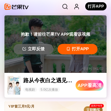
打开APP
抱歉！请前往芒果TV APP观看该视频
立即反馈
打开APP
错误码: 042312
路从今夜白之遇见青春
APP看高清
电视剧
5.0亿次播放
新用户专享
VIP首三月9元/月
立刻购买