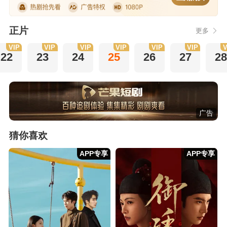
正片
更多
VIP
VIP
VIP
VIP
VIP
VIP
V
22
23
24
25
26
27
2
广告
猜你喜欢
APP专享
APP专享