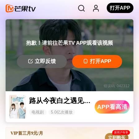
打开APP
抱歉！请前往芒果TV APP观看该视频
立即反馈
打开APP
错误码: 042312
路从今夜白之遇见青春
APP看高清
电视剧
5.0亿次播放
新用户专享
VIP首三月9元/月
立刻购买