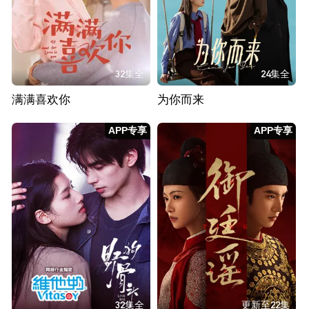
32集全
24集全
满满喜欢你
为你而来
APP专享
APP专享
32集全
更新至22集