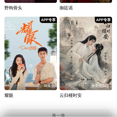
野狗骨头
御廷谣
APP专享
APP专享
30集全
更新至22集
耀眼
云归槿时安
换一换