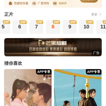
正片
更多
VIP
VIP
VIP
VIP
VIP
VIP
V
5
6
7
8
9
10
11
广告
猜你喜欢
APP专享
APP专享