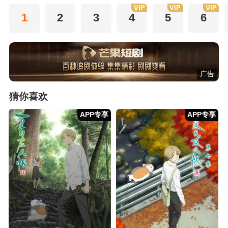
VIP
VIP
VIP
1
2
3
4
5
6
广告
猜你喜欢
APP专享
APP专享