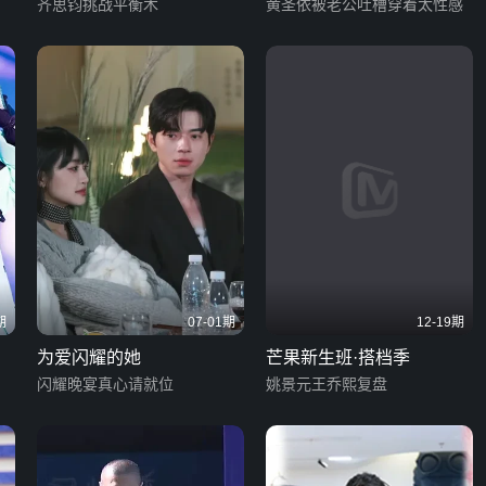
齐思钧挑战平衡木
黄圣依被老公吐槽穿着太性感
期
07-01期
12-19期
为爱闪耀的她
芒果新生班·搭档季
闪耀晚宴真心请就位
姚景元王乔熙复盘