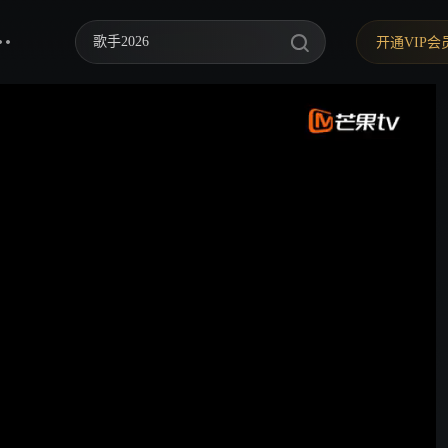
歌手2026
开通VIP会
你好，星期六
中餐厅·南洋拾光季
快乐老家
野狗骨头
忙忙碌碌寻宝藏2
我们的宿舍·归心季
爸爸当家 第五季
密室大逃脱 第八季