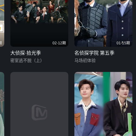
期
02-12期
01-15期
大侦探·拾光季
名侦探学院 第五季
密室逃不脱（上）
马场初体验