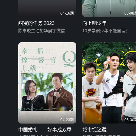
04-16期
03-08
甜蜜的任务 2023
向上吧少年
陈卓璇主动加华晨宇微信
10岁学霸少年不能自理？
04-23期
06-30
中国婚礼——好事成双季
城市捉迷藏