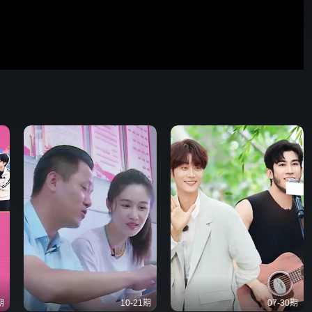
00:52
576P
倍速
发射
期
10-21期
07-30期