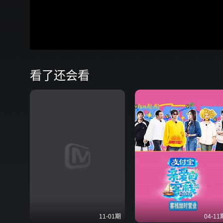
00:16
弹
看了还会看
11-01期
04-11