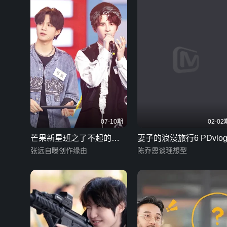
07-10期
02-02
芒果新星班之了不起的艺
妻子的浪漫旅行6 PDvlo
能
张远自曝创作缘由
陈乔恩谈理想型