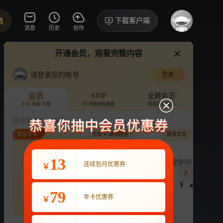
下载客户端
员
消息
历史
创作
开通会员，观看完整内容
视频
讨论
·2
请登录您的账号
登录
芒果TV发布
›
详情
会员
SVIP
全屏会员
手机/电脑/平板
SVIP剧场免费看
电视端也能用
综艺
推广宣传
偶像
适用手机/Pad/电脑
新客专享
倍省卡·越用越省
限量发售
评论
收藏
下载
换设备看
分享
连续包月
13
月付最低至
定制电子吧唧年
连续包月优惠券
￥
22
3.9
248
开通VIP会员
免前贴片广告，解锁会员权益
¥
¥
¥
热剧抢先看
|
广告特权
|
1080P
79
22
年卡优惠券
￥
立即开通