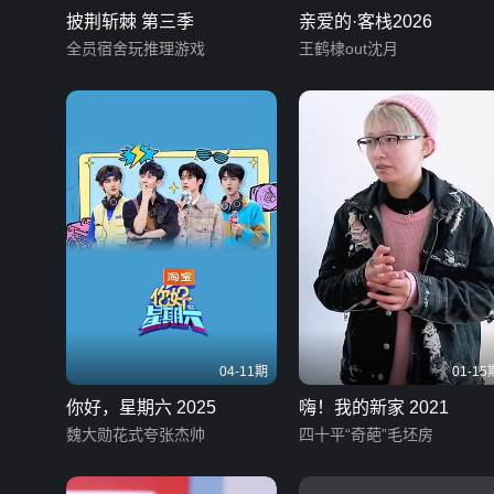
披荆斩棘 第三季
亲爱的·客栈2026
全员宿舍玩推理游戏
王鹤棣out沈月
04-11期
01-15
你好，星期六 2025
嗨！我的新家 2021
魏大勋花式夸张杰帅
四十平“奇葩”毛坯房