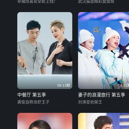
幸福惊喜官全新上线！
武汉猫鼠精彩复盘局
08-13期
04-21
中餐厅 第五季
妻子的浪漫旅行 第五季
龚俊自称龙虾王子
刘涛变劝架王