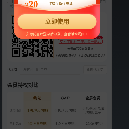
20
【新用户专享】前3个月每月9元，第4个月起22元/月，到期前自
连续包季优惠券
￥
动续费，可随时取消。
选集
更多
22
立即使用
¥
你是灿烂分之一
支持
扫码支付
实际优惠以登录后为准，查看活动规则
4.1万次播放
至少减1元
2025-05-04
支付宝随机立减，最高88元
开通前请阅读并同意
《会员服务协议》
《自动续费服务协议》
抗战胜利80周年主题宣传片
27.5万次播放
2025-08-15
代金券
没有可用代金券
兑换代金券
会员特权对比
《愿我成歌》唱响抗战精神
9.5万次播放
2025-08-15
《和鸣》
12.1万次播放
2025-10-01