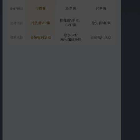
《山海·精卫》预告片
10.5万次播放
2025-10-04
更多选集
精彩短片
更多
›
00:26
00:22
微小亦能盛大，你的光想
所有美好都得熬过最后的
照亮何方？
料峭