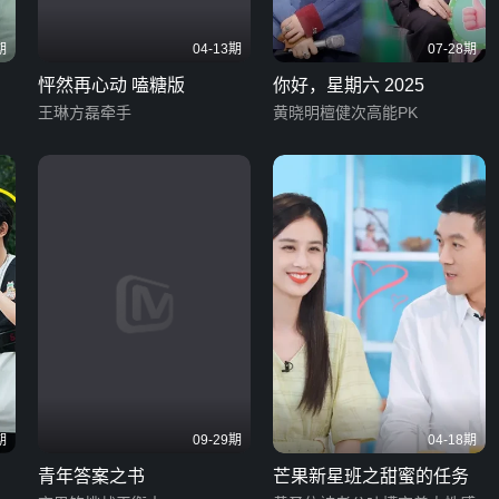
期
04-13期
07-28期
怦然再心动 嗑糖版
你好，星期六 2025
王琳方磊牵手
黄晓明檀健次高能PK
期
09-29期
04-18期
青年答案之书
芒果新星班之甜蜜的任务