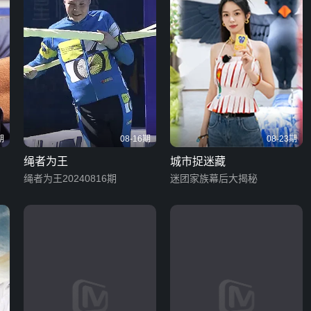
期
08-16期
08-23期
绳者为王
城市捉迷藏
绳者为王20240816期
迷团家族幕后大揭秘