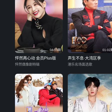
04-13期
01-02
怦然再心动 会员Plus版
声生不息·大湾区季
怦然偶像剧特辑
港乐名场面选歌