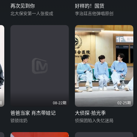
再次见到你
好样的！国货
北大保安第一人张俊成
李治廷吉他弹唱原创
期
08-22期
02-25期
爸爸当家 肖杰带娃记
大侦探·拾光季
锁锁炫奶
侦探团陷入失忆迷局