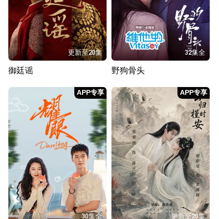
更新至20集
32集全
御廷谣
野狗骨头
APP专享
APP专享
30集全
更新至20集