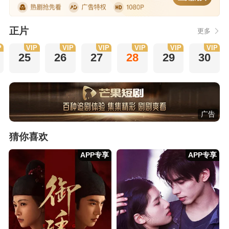
正片
更多
P
VIP
VIP
VIP
VIP
VIP
VIP
25
26
27
28
29
30
广告
猜你喜欢
APP专享
APP专享