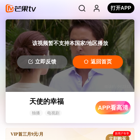
打开APP
该视频暂不支持本国家/地区播放
立即反馈
返回首页
错误码: 042312
天使的幸福
APP看高清
独播
电视剧
新用户专享
VIP首三月9元/月
立刻购买