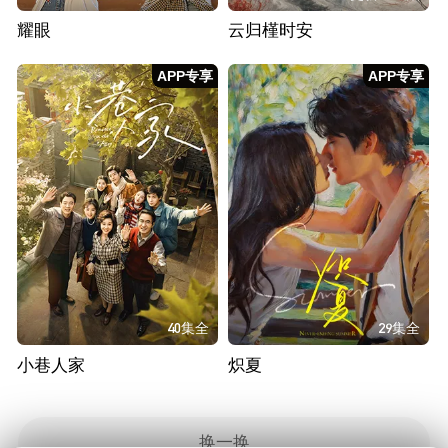
耀眼
云归槿时安
APP专享
APP专享
40集全
29集全
小巷人家
炽夏
换一换