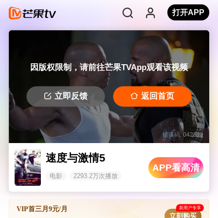
打开APP
因版权限制，请前往芒果TVApp观看该视频
立即反馈
返回首页
错误码: 042312
速度与激情5
APP看高清
电影
2293.2万次播放
新用户专享
VIP首三月9元/月
立刻购买