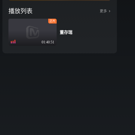
播放列表
更多
正片
董存瑞
01:40:51