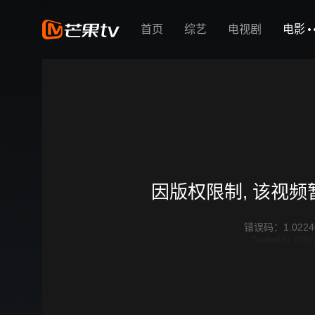
首页
综艺
电视剧
电影
因版权限制, 该视
错误码
：
1.0224
7aebe681-029c-