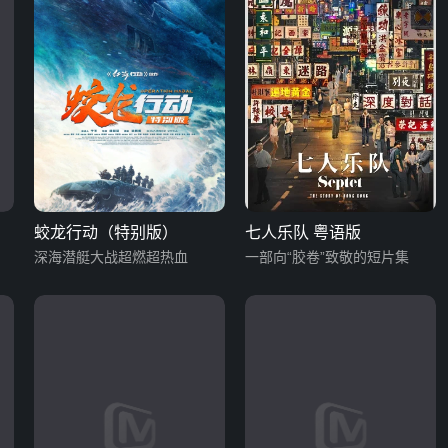
蛟龙行动（特别版）
七人乐队 粤语版
深海潜艇大战超燃超热血
一部向“胶卷”致敬的短片集