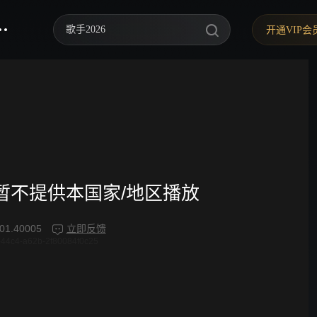
歌手2026
开通VIP会
你好，星期六
中餐厅·南洋拾光季
快乐老家
野狗骨头
忙忙碌碌寻宝藏2
频暂不提供本国家/地区播放
我们的宿舍·归心季
01.40005
立即反馈
44c4-a62b-2f80084f0c25
爸爸当家 第五季
密室大逃脱 第八季