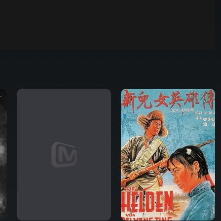
00:01
自动
倍速
发射