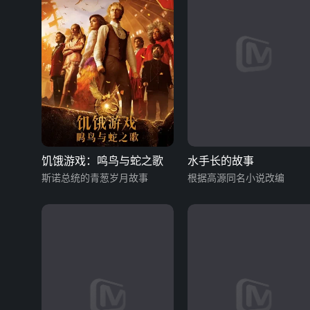
饥饿游戏：鸣鸟与蛇之歌
水手长的故事
斯诺总统的青葱岁月故事
根据高源同名小说改编