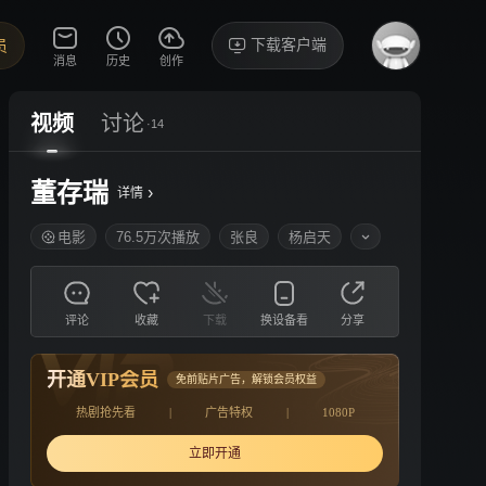
下载客户端
员
消息
历史
创作
视频
讨论
·14
董存瑞
›
详情
电影
76.5万次播放
张良
杨启天
评论
收藏
下载
换设备看
分享
开通VIP会员
免前贴片广告，解锁会员权益
热剧抢先看
|
广告特权
|
1080P
立即开通