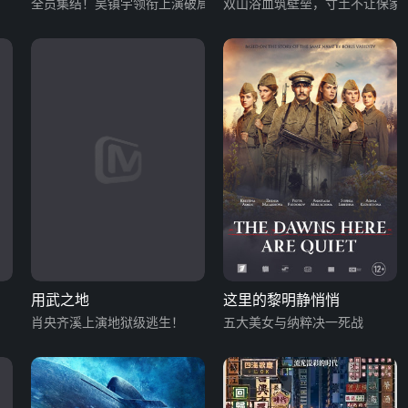
全员集结！吴镇宇领衔上演破局营救
双山浴血筑壁垒，寸土不让保家
用武之地
这里的黎明静悄悄
肖央齐溪上演地狱级逃生！
五大美女与纳粹决一死战