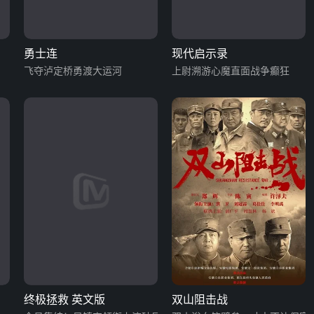
勇士连
现代启示录
飞夺泸定桥勇渡大运河
上尉溯游心魔直面战争癫狂
终极拯救 英文版
双山阻击战