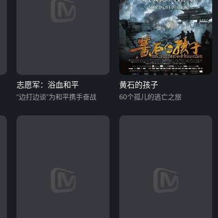
志愿军：浴血和平
黄石的孩子
“边打边谈”为和平携手奋战
60个孤儿的逃亡之旅