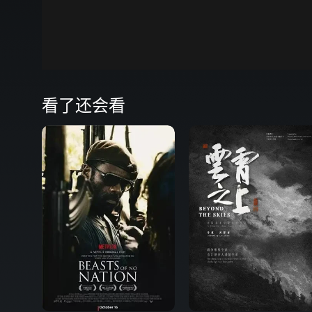
00:00
弹
看了还会看