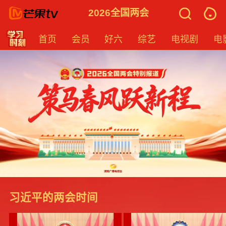
2026全国两会
首页
会员
好六
综艺
电视剧
电
习近平的两会时间