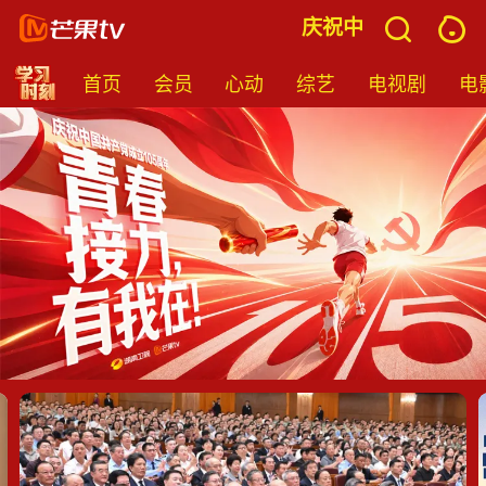
立105周年
庆祝中国共产党成立1
首页
会员
心动
综艺
电视剧
电