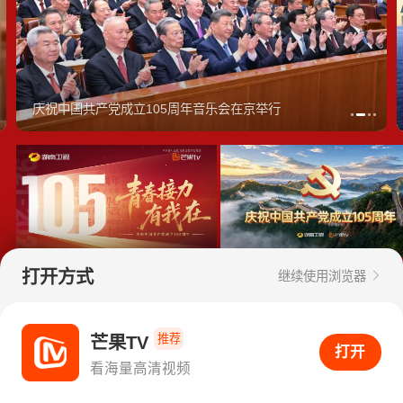
庆祝中国共产党成立105周年音乐会在京举行
青春接力，有我在！
五个字里的百年中国
打开方式
继续使用浏览器
推荐
芒果TV
打开APP看海量高清视频
打开
看海量高清视频