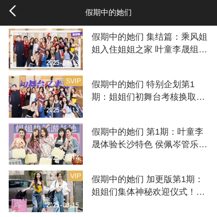
假期中的她们
假期中的她们 集结篇：乘风姐
姐入住姐姐之家 叶童李晟组局
暑假团建
2025-08-13
SVIP
假期中的她们 特别企划第1
期：姐姐们初舞台考核换取经
费 王珞丹葫芦丝独奏翻车？
2025-08-13
假期中的她们 第1期：叶童李
晟体验长沙特色 侯佩岑管乐方
言课爆梗狂出
2025-08-14
VIP
假期中的她们 加更版第1期：
姐姐们集体神秘欢迎仪式！K
歌房唱不停
2025-08-15